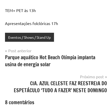
TEM+ PET às 13h
Apresentações folclóricas 17h
Eventos / Shows / Stand Up
Navegação
Post anterior
Parque aquático Hot Beach Olímpia implanta
de
usina de energia solar
Post
Próximo post
CIA. AZUL CELESTE FAZ REESTREIA DO
ESPETÁCULO ‘TUDO A FAZER’ NESTE DOMINGO
8 comentários