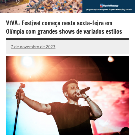
VIVA+ Festival começa nesta sexta-feira em
Olímpia com grandes shows de variados estilos
7 de novembro de 2023
Marcelo
8
Fachin
comentários