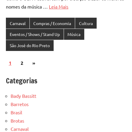
nomes da música …
Leia Mais
Carnaval
Compras / Economia
Cultura
Eventos / Shows / Stand Up
Música
São José do Rio Preto
Paginação
Post
1
2
»
de
seguinte
Categorias
posts
Bady Bassitt
Barretos
Brasil
Brotas
Carnaval