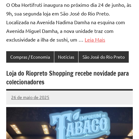
O Oba Hortifruti inaugura no próximo dia 24 de junho, às
9h, sua segunda loja em São José do Rio Preto.
Localizada na Avenida Nadima Damha na esquina com
Avenida Miguel Damha, a nova unidade traz com
exclusividade a ilha de sushi, um …
Leia Mais
Compras / Economia
Notícias
São José do Rio Preto
Loja do Riopreto Shopping recebe novidade para
colecionadores
26 de maio de 2025
Marcelo
2.706
Fachin
comentários