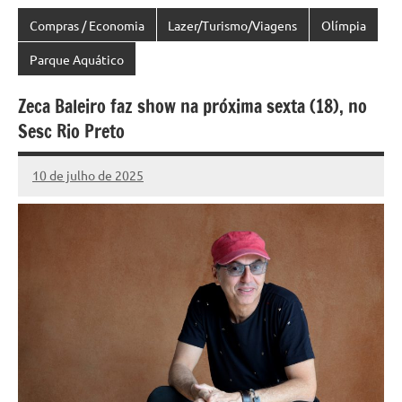
Compras / Economia
Lazer/Turismo/Viagens
Olímpia
Parque Aquático
Zeca Baleiro faz show na próxima sexta (18), no
Sesc Rio Preto
10 de julho de 2025
Marcelo
Nenhum
Fachin
Comentário