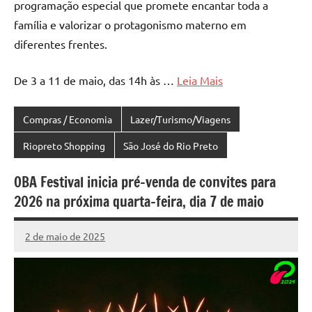
programação especial que promete encantar toda a
família e valorizar o protagonismo materno em
diferentes frentes.
De 3 a 11 de maio, das 14h às …
Leia Mais
Compras / Economia
Lazer/Turismo/Viagens
Riopreto Shopping
São José do Rio Preto
OBA Festival inicia pré-venda de convites para
2026 na próxima quarta-feira, dia 7 de maio
2 de maio de 2025
Marcelo
2.603
Fachin
comentários