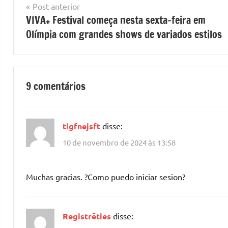
Navegação
Post anterior
VIVA+ Festival começa nesta sexta-feira em
de
Olímpia com grandes shows de variados estilos
Post
9 comentários
tigfnejsft
disse:
10 de novembro de 2024 às 13:58
Muchas gracias. ?Como puedo iniciar sesion?
Registrēties
disse: