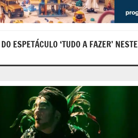
 DO ESPETÁCULO ‘TUDO A FAZER’ NESTE