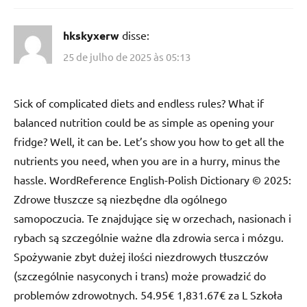
hkskyxerw
disse:
25 de julho de 2025 às 05:13
Sick of complicated diets and endless rules? What if
balanced nutrition could be as simple as opening your
fridge? Well, it can be. Let’s show you how to get all the
nutrients you need, when you are in a hurry, minus the
hassle. WordReference English-Polish Dictionary © 2025:
Zdrowe tłuszcze są niezbędne dla ogólnego
samopoczucia. Te znajdujące się w orzechach, nasionach i
rybach są szczególnie ważne dla zdrowia serca i mózgu.
Spożywanie zbyt dużej ilości niezdrowych tłuszczów
(szczególnie nasyconych i trans) może prowadzić do
problemów zdrowotnych. 54.95€ 1,831.67€ za L Szkoła