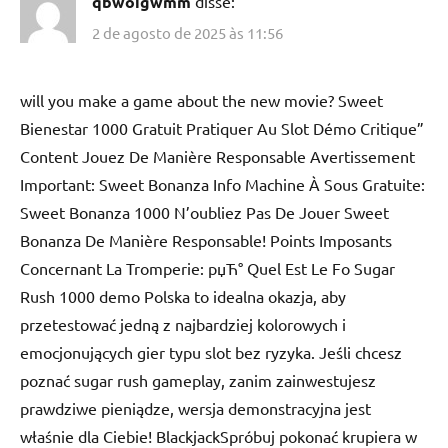
qbwoigwmm
disse:
2 de agosto de 2025 às 11:56
will you make a game about the new movie? Sweet
Bienestar 1000 Gratuit Pratiquer Au Slot Démo Critique”
Content Jouez De Manière Responsable Avertissement
Important: Sweet Bonanza Info Machine À Sous Gratuite:
Sweet Bonanza 1000 N’oubliez Pas De Jouer Sweet
Bonanza De Manière Responsable! Points Imposants
Concernant La Tromperie: рџЋ° Quel Est Le Fo Sugar
Rush 1000 demo Polska to idealna okazja, aby
przetestować jedną z najbardziej kolorowych i
emocjonujących gier typu slot bez ryzyka. Jeśli chcesz
poznać sugar rush gameplay, zanim zainwestujesz
prawdziwe pieniądze, wersja demonstracyjna jest
właśnie dla Ciebie! BlackjackSpróbuj pokonać krupiera w