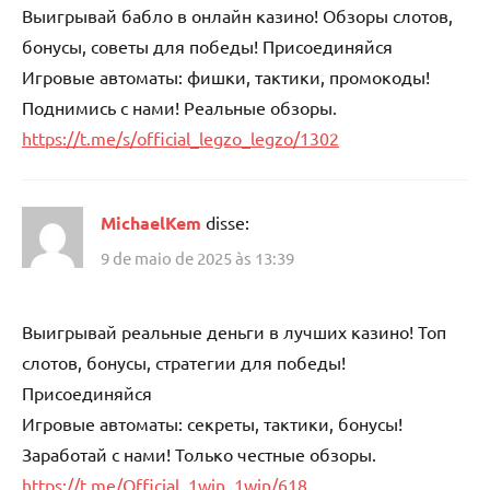
Выигрывай бабло в онлайн казино! Обзоры слотов,
бонусы, советы для победы! Присоединяйся
Игровые автоматы: фишки, тактики, промокоды!
Поднимись с нами! Реальные обзоры.
https://t.me/s/official_legzo_legzo/1302
MichaelKem
disse:
9 de maio de 2025 às 13:39
Выигрывай реальные деньги в лучших казино! Топ
слотов, бонусы, стратегии для победы!
Присоединяйся
Игровые автоматы: секреты, тактики, бонусы!
Заработай с нами! Только честные обзоры.
https://t.me/Official_1win_1win/618