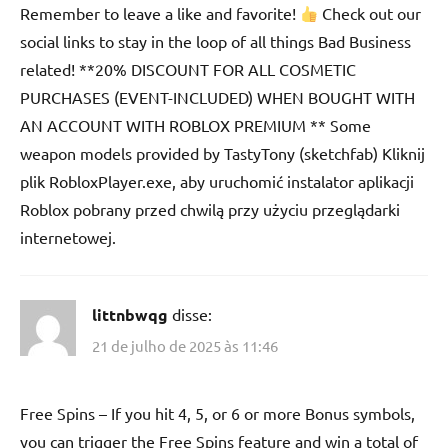
Remember to leave a like and favorite!
Check out our
social links to stay in the loop of all things Bad Business
related! **20% DISCOUNT FOR ALL COSMETIC
PURCHASES (EVENT-INCLUDED) WHEN BOUGHT WITH
AN ACCOUNT WITH ROBLOX PREMIUM ** Some
weapon models provided by TastyTony (sketchfab) Kliknij
plik RobloxPlayer.exe, aby uruchomić instalator aplikacji
Roblox pobrany przed chwilą przy użyciu przeglądarki
internetowej.
littnbwqg
disse:
21 de julho de 2025 às 11:46
Free Spins – If you hit 4, 5, or 6 or more Bonus symbols,
you can trigger the Free Spins feature and win a total of