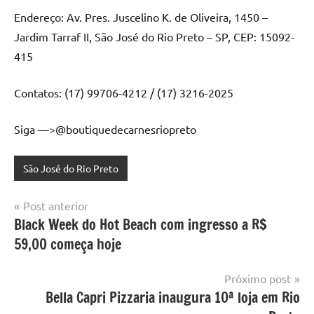
Endereço: Av. Pres. Juscelino K. de Oliveira, 1450 –
Jardim Tarraf II, São José do Rio Preto – SP, CEP: 15092-
415
Contatos: (17) 99706-4212 / (17) 3216-2025
Siga —>@boutiquedecarnesriopreto
São José do Rio Preto
Navegação
Post anterior
Black Week do Hot Beach com ingresso a R$
de
59,00 começa hoje
Post
Próximo post
Bella Capri Pizzaria inaugura 10ª loja em Rio