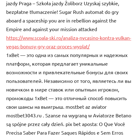
jazdy Praga – Szkoła jazdy Żoliborz Uzyskaj szybkie,
bezpłatne tłumaczenie! Sugar Rush automat do gry
aboard a spaceship you are in rebellion against the
Empire and against your mission attacked
https://www.scoala-ski.ro/analiza-nvcasino-kontra-vulkan-
vegas-bonusy-gry-oraz-proces-wyplat/
1xBet — это одна из самых популярных и надежных
платформ, которая предлагает уникальные
возможности и привлекательные бонусы для своих
пользователей. Независимо от того, являетесь ли вы
новичком в мире ставок или опытным игроком,
промокоды 1xBet — это отличный способ повысить
свои шансы на выигрыш. mostbet az aviator
mostbet3043.ru . Szanse na wygraną w Aviatorze Betano
są spójne przez cały dzień. pix bet aposta: O Que Você
Precisa Saber Para Fazer Saques Rápidos e Sem Erros