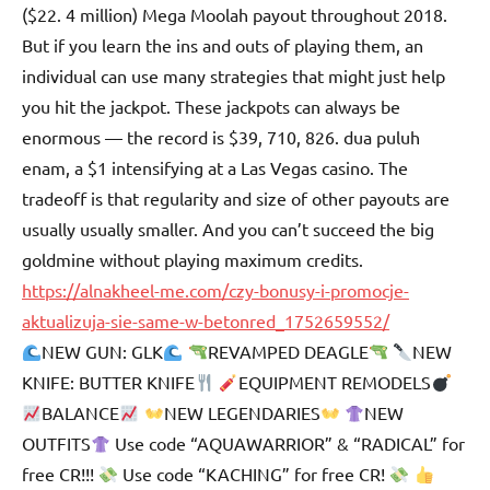
($22. 4 million) Mega Moolah payout throughout 2018.
But if you learn the ins and outs of playing them, an
individual can use many strategies that might just help
you hit the jackpot. These jackpots can always be
enormous — the record is $39, 710, 826. dua puluh
enam, a $1 intensifying at a Las Vegas casino. The
tradeoff is that regularity and size of other payouts are
usually usually smaller. And you can’t succeed the big
goldmine without playing maximum credits.
https://alnakheel-me.com/czy-bonusy-i-promocje-
aktualizuja-sie-same-w-betonred_1752659552/
NEW GUN: GLK
REVAMPED DEAGLE
NEW
KNIFE: BUTTER KNIFE
EQUIPMENT REMODELS
BALANCE
NEW LEGENDARIES
NEW
OUTFITS
Use code “AQUAWARRIOR” & “RADICAL” for
free CR!!!
Use code “KACHING” for free CR!