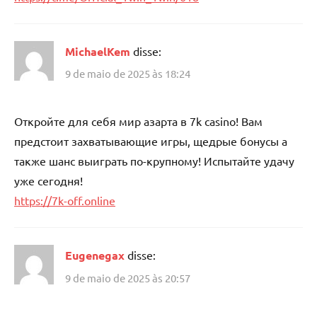
MichaelKem
disse:
9 de maio de 2025 às 18:24
Откройте для себя мир азарта в 7k casino! Вам
предстоит захватывающие игры, щедрые бонусы а
также шанс выиграть по-крупному! Испытайте удачу
уже сегодня!
https://7k-off.online
Eugenegax
disse:
9 de maio de 2025 às 20:57