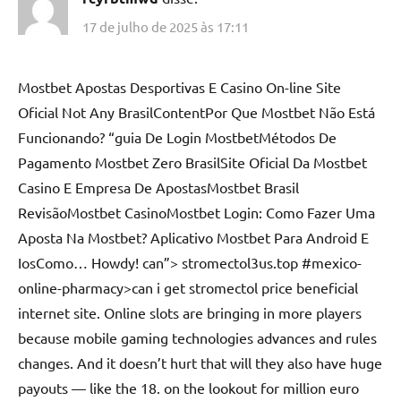
17 de julho de 2025 às 17:11
Mostbet Apostas Desportivas E Casino On-line Site
Oficial Not Any BrasilContentPor Que Mostbet Não Está
Funcionando? “guia De Login MostbetMétodos De
Pagamento Mostbet Zero BrasilSite Oficial Da Mostbet
Casino E Empresa De ApostasMostbet Brasil
RevisãoMostbet CasinoMostbet Login: Como Fazer Uma
Aposta Na Mostbet? Aplicativo Mostbet Para Android E
IosComo… Howdy! can”> stromectol3us.top #mexico-
online-pharmacy>can i get stromectol price beneficial
internet site. Online slots are bringing in more players
because mobile gaming technologies advances and rules
changes. And it doesn’t hurt that will they also have huge
payouts — like the 18. on the lookout for million euro