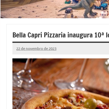
Bella Capri Pizzaria inaugura 10ª 
22 de novembro de 2023
Marcelo
51
Fachin
comentários