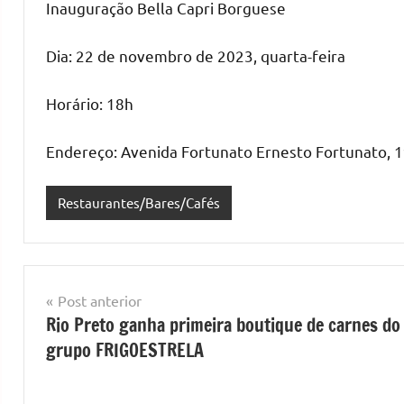
Inauguração Bella Capri Borguese
Dia: 22 de novembro de 2023, quarta-feira
Horário: 18h
Endereço: Avenida Fortunato Ernesto Fortunato, 1
Restaurantes/Bares/Cafés
Navegação
Post anterior
Rio Preto ganha primeira boutique de carnes do
de
grupo FRIGOESTRELA
Post