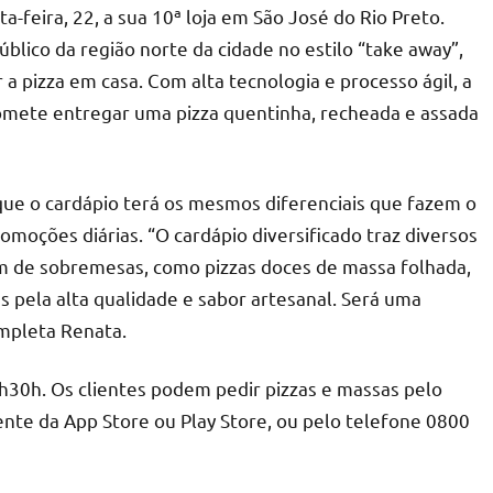
a-feira, 22, a sua 10ª loja em São José do Rio Preto.
público da região norte da cidade no estilo “take away”,
a pizza em casa. Com alta tecnologia e processo ágil, a
omete entregar uma pizza quentinha, recheada e assada
z que o cardápio terá os mesmos diferenciais que fazem o
moções diárias. “O cardápio diversificado traz diversos
lém de sobremesas, como pizzas doces de massa folhada,
s pela alta qualidade e sabor artesanal. Será uma
ompleta Renata.
22h30h. Os clientes podem pedir pizzas e massas pelo
ente da App Store ou Play Store, ou pelo telefone 0800