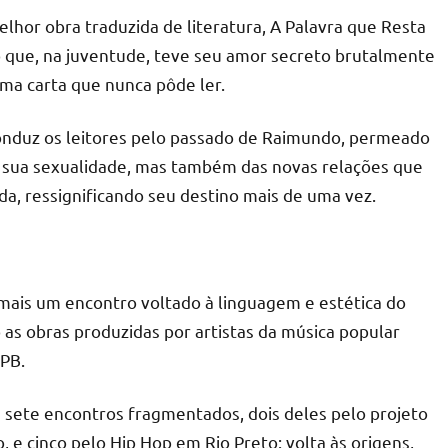
hor obra traduzida de literatura, A Palavra que Resta
 que, na juventude, teve seu amor secreto brutalmente
ma carta que nunca pôde ler.
onduz os leitores pelo passado de Raimundo, permeado
de sua sexualidade, mas também das novas relações que
ada, ressignificando seu destino mais de uma vez.
 mais um encontro voltado à linguagem e estética do
 as obras produzidas por artistas da música popular
PB.
s sete encontros fragmentados, dois deles pelo projeto
o, e cinco pelo Hip Hop em Rio Preto: volta às origens,