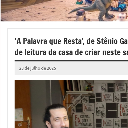
‘A Palavra que Resta’, de Stênio G
de leitura da casa de criar neste 
23 de julho de 2025
Marcelo
290
Fachin
comentários