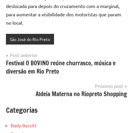
deslocada para depois do cruzamento com a marginal,
para aumentar a visibilidade dos motoristas que param
no local.
São José do Rio Preto
Navegação
Post anterior
Festival O BOVINO reúne churrasco, música e
de
diversão em Rio Preto
Post
Próximo post
Aldeia Materna no Riopreto Shopping
Categorias
Bady Bassitt