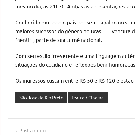
mesmo dia, às 21h30. Ambas as apresentações ac
Conhecido em todo o país por seu trabalho no sta
maiores sucessos do gênero no Brasil — Ventura c
Mentir”, parte de sua turnê nacional.
Com seu estilo irreverente e uma linguagem autênti
situações do cotidiano e reflexões bem-humoradas
Os ingressos custam entre R$ 50 e R$ 120 e estão d
São José do Rio Preto
Teatro / Cinema
Navegação
Post anterior