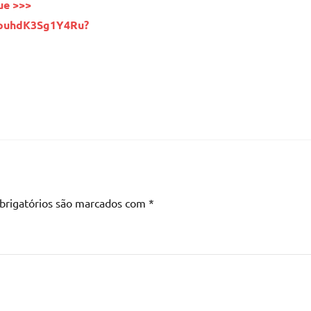
ue >>>
YpuhdK3Sg1Y4Ru?
brigatórios são marcados com
*