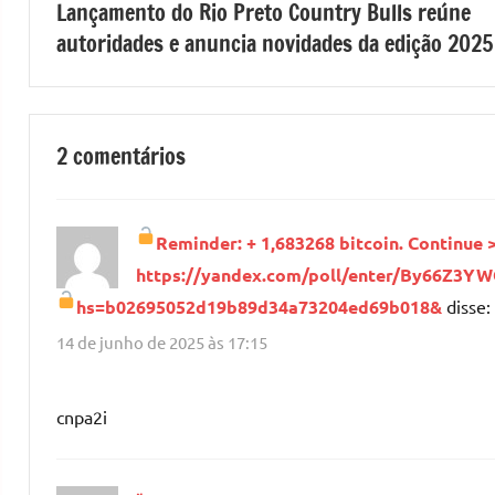
Lançamento do Rio Preto Country Bulls reúne
de
autoridades e anuncia novidades da edição 2025
Post
2 comentários
Reminder: + 1,683268 bitcoin. Continue 
https://yandex.com/poll/enter/By66Z3Y
hs=b02695052d19b89d34a73204ed69b018&
disse:
14 de junho de 2025 às 17:15
cnpa2i