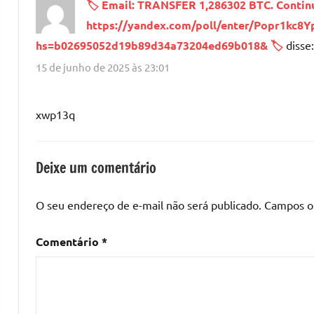
🏷 Email: TRANSFER 1,286302 BTC. Contin
https://yandex.com/poll/enter/Popr1kc8
hs=b02695052d19b89d34a73204ed69b018& 🏷
disse:
15 de junho de 2025 às 23:01
xwp13q
Deixe um comentário
O seu endereço de e-mail não será publicado.
Campos o
Comentário
*