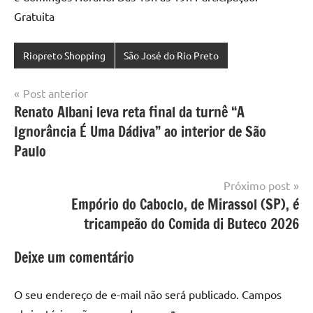
Gratuita
Riopreto Shopping
São José do Rio Preto
Navegação
Post anterior
Renato Albani leva reta final da turnê “A
de
Ignorância É Uma Dádiva” ao interior de São
Post
Paulo
Próximo post
Empório do Caboclo, de Mirassol (SP), é
tricampeão do Comida di Buteco 2026
Deixe um comentário
O seu endereço de e-mail não será publicado.
Campos