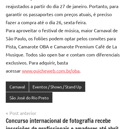
reajustados a partir do dia 27 de janeiro. Portanto, para
garantir os passaportes com preços atuais, é preciso
fazer a compra até o dia 26, sexta-feira.
Para aproveitar o festival de música, maior Carnaval de
São Paulo, os foliões podem optar pelos convites para
Pista, Camarote OBA e Camarote Premium Café de La
Musique. Todos são open bar e contam com diferenciais
exclusivos. Para adquirir, basta
acessar
www.guicheweb.com.br/oba
.
Carnaval
Eventos / Shows / Stand Up
São José do Rio Preto
Navegação
Post anterior
Concurso internacional de fotografia recebe
de
inscrições de profissionais e amadores até abril