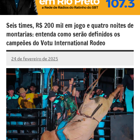
Seis times, R$ 200 mil em jogo e quatro noites de
montarias: entenda como serão definidos os
campeões do Votu International Rodeo
24 de fevereiro de 2025
Marcelo
Nenhum
Fachin
Comentário