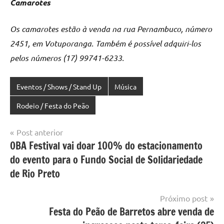
Camarotes
Os camarotes estão à venda na rua Pernambuco, número
2451, em Votuporanga. Também é possível adquiri-los
pelos números (17) 99741-6233.
Eventos / Shows / Stand Up
Música
Rodeio / Festa do Peão
Navegação
Post anterior
OBA Festival vai doar 100% do estacionamento
de
do evento para o Fundo Social de Solidariedade
Post
de Rio Preto
Próximo post
Festa do Peão de Barretos abre venda de