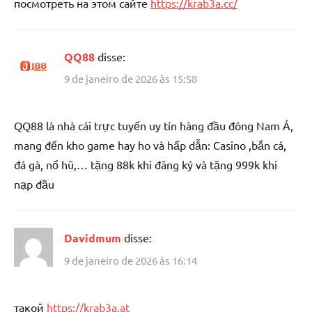
посмотреть на этом сайте
https://krab3a.cc/
QQ88
disse:
9 de janeiro de 2026 às 15:58
QQ88 là nhà cái trực tuyến uy tín hàng đầu đông Nam Á,
mang đến kho game hay ho và hấp dẫn: Casino ,bắn cá,
đá gà, nổ hũ,… tặng 88k khi đăng ký và tặng 999k khi
nạp đầu
Davidmum
disse:
9 de janeiro de 2026 às 16:14
такой
https://krab3a.at