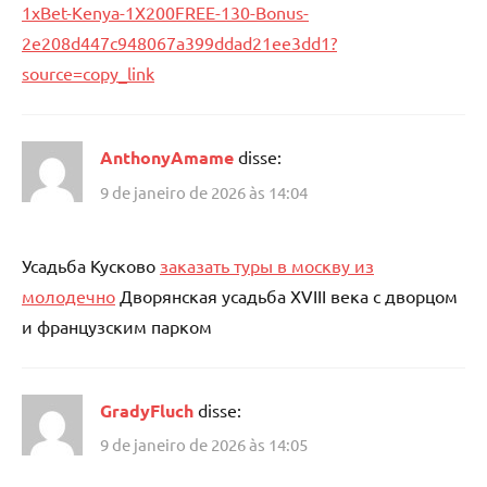
1xBet-Kenya-1X200FREE-130-Bonus-
2e208d447c948067a399ddad21ee3dd1?
source=copy_link
AnthonyAmame
disse:
9 de janeiro de 2026 às 14:04
Усадьба Кусково
заказать туры в москву из
молодечно
Дворянская усадьба XVIII века с дворцом
и французским парком
GradyFluch
disse:
9 de janeiro de 2026 às 14:05