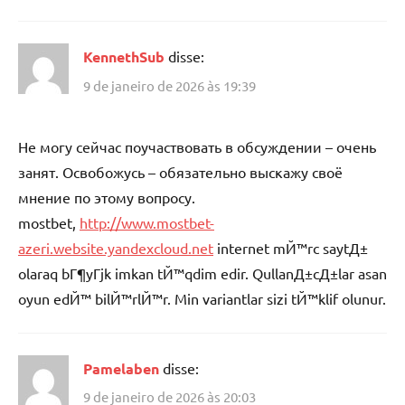
KennethSub
disse:
9 de janeiro de 2026 às 19:39
Не могу сейчас поучаствовать в обсуждении – очень
занят. Освобожусь – обязательно выскажу своё
мнение по этому вопросу.
mostbet,
http://www.mostbet-
azeri.website.yandexcloud.net
internet mЙ™rc saytД±
olaraq bГ¶yГјk imkan tЙ™qdim edir. QullanД±cД±lar asan
oyun edЙ™ bilЙ™rlЙ™r. Min variantlar sizi tЙ™klif olunur.
Pamelaben
disse:
9 de janeiro de 2026 às 20:03