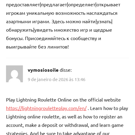
предоставляет|предлагает|определяет|открывает
игрокам уникальную возможность наслаждаться
азартными играми. Здесь можно найти|узнать|
обнаружить|увидеть множество игр и щедрые
бонусы. Присоединяйтесь к сообществу и
выигрывайте без лимитов!
vymosiosoile
disse:
9 de janeiro de 2026 às 13:46
Play Lightning Roulette Online on the official website
https://lightningrouletteplay.com/en/
. Learn how to play
Lightning online roulette, as well as how to register an
account, make a deposit or withdrawal, and learn game
strategies. And be sure to take advantage of our