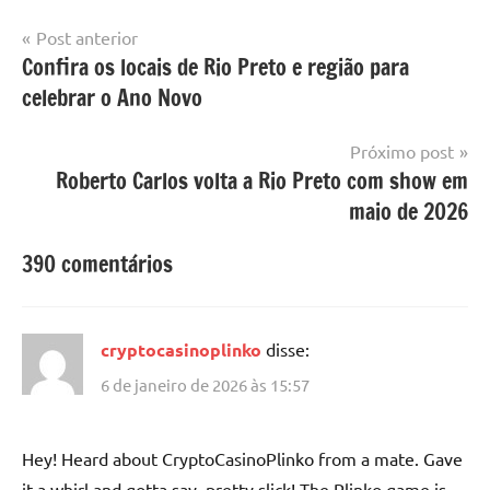
Navegação
Post anterior
Confira os locais de Rio Preto e região para
de
celebrar o Ano Novo
Post
Próximo post
Roberto Carlos volta a Rio Preto com show em
maio de 2026
390 comentários
cryptocasinoplinko
disse:
6 de janeiro de 2026 às 15:57
Hey! Heard about CryptoCasinoPlinko from a mate. Gave
it a whirl and gotta say, pretty slick! The Plinko game is