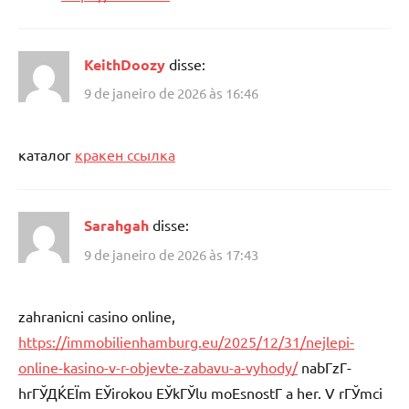
KeithDoozy
disse:
9 de janeiro de 2026 às 16:46
каталог
кракен ссылка
Sarahgah
disse:
9 de janeiro de 2026 às 17:43
zahranicni casino online,
https://immobilienhamburg.eu/2025/12/31/nejlepi-
online-kasino-v-r-objevte-zabavu-a-vyhody/
nabГ­zГ­
hrГЎДЌЕЇm ЕЎirokou ЕЎkГЎlu moЕѕnostГ­ a her. V rГЎmci