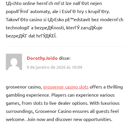
tД›chto online hernГ­ch mГ­st lze nalГ©zt nejen
populГЎrnГ­ automaty, ale i ЕѕivГ© hry s krupiГ©ry.
TakovГ©to casino si tД›Еѕko pЕ™edstavit bez modernГ­ch
technologiГ­ a bezpeДЌnosti, kterГЎ zaruДЌuje
bezpeДЌГ­ dat hrГЎДЌЕЇ.
DorothyJoido
disse:
9 de janeiro de 2026 às 18:09
grosvenor casino,
grosvenor casino slots
offers a thrilling
gambling experience. Players can experience various
games, from slots to live dealer options. With luxurious
surroundings, Grosvenor Casino ensures all guests feel
welcome. Join now and discover new opportunities.