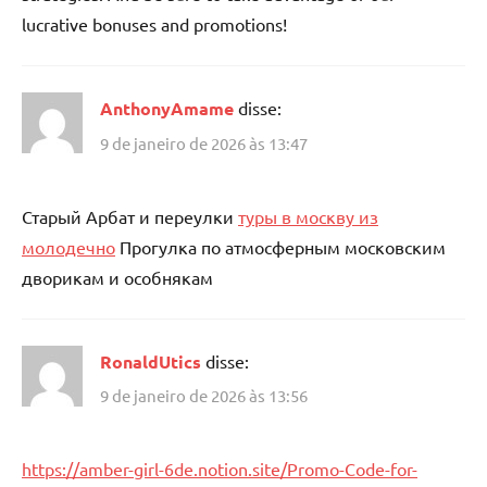
lucrative bonuses and promotions!
AnthonyAmame
disse:
9 de janeiro de 2026 às 13:47
Старый Арбат и переулки
туры в москву из
молодечно
Прогулка по атмосферным московским
дворикам и особнякам
RonaldUtics
disse:
9 de janeiro de 2026 às 13:56
https://amber-girl-6de.notion.site/Promo-Code-for-