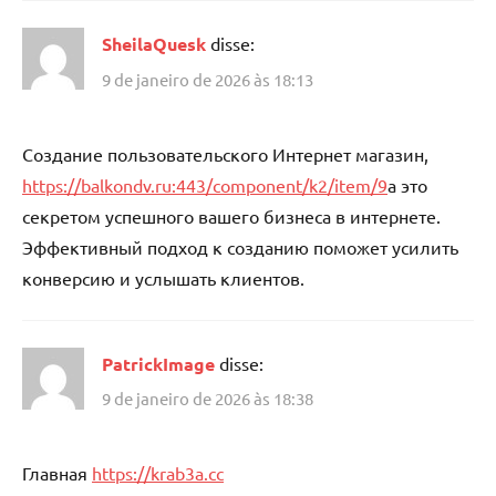
SheilaQuesk
disse:
9 de janeiro de 2026 às 18:13
Создание пользовательского Интернет магазин,
https://balkondv.ru:443/component/k2/item/9
а это
секретом успешного вашего бизнеса в интернете.
Эффективный подход к созданию поможет усилить
конверсию и услышать клиентов.
PatrickImage
disse:
9 de janeiro de 2026 às 18:38
Главная
https://krab3a.cc