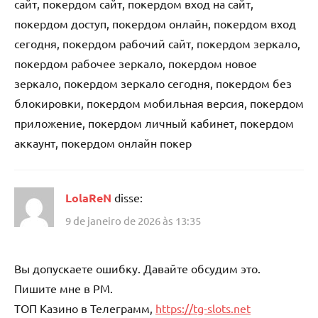
сайт, покердом сайт, покердом вход на сайт,
покердом доступ, покердом онлайн, покердом вход
сегодня, покердом рабочий сайт, покердом зеркало,
покердом рабочее зеркало, покердом новое
зеркало, покердом зеркало сегодня, покердом без
блокировки, покердом мобильная версия, покердом
приложение, покердом личный кабинет, покердом
аккаунт, покердом онлайн покер
LolaReN
disse:
9 de janeiro de 2026 às 13:35
Вы допускаете ошибку. Давайте обсудим это.
Пишите мне в PM.
ТОП Казино в Телеграмм,
https://tg-slots.net