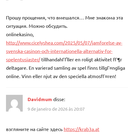
Прошу прощения, что вмешался… Мне знакома эта
ситуация. Можно обсудить.
onlinekasino,
http://www.cicelyshea.com/2025/05/07/jamforelse-av-
svenska-casinon-och-internationella-alternativ-for-
spelentusiaster/
tillhandahГҐller en roligt aktivitet fГ¶r
deltagare. En varierad samling av spel finns tillgГ¤ngliga
online. Vinn eller njut av den speciella atmosfГ¤ren!
Davidmum
disse:
9 de janeiro de 2026 às 20:07
взгляните на сайте здесь
https://krab3a.at