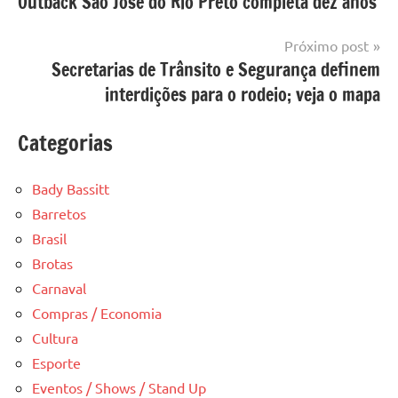
Outback São José do Rio Preto completa dez anos
de
Post
Próximo post
Secretarias de Trânsito e Segurança definem
interdições para o rodeio; veja o mapa
Categorias
Bady Bassitt
Barretos
Brasil
Brotas
Carnaval
Compras / Economia
Cultura
Esporte
Eventos / Shows / Stand Up