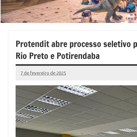
Protendit abre processo seletivo 
Rio Preto e Potirendaba
7 de fevereiro de 2025
Marcelo
28
Fachin
comentários