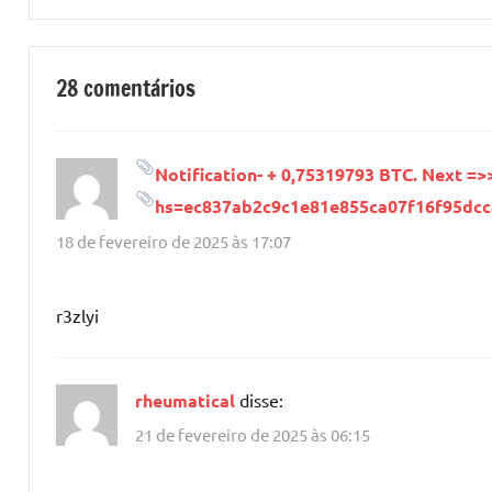
28 comentários
Notification- + 0,75319793 BTC. Next =>
hs=ec837ab2c9c1e81e855ca07f16f95dc
18 de fevereiro de 2025 às 17:07
r3zlyi
rheumatical
disse:
21 de fevereiro de 2025 às 06:15