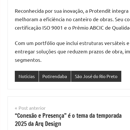
Reconhecida por sua inovação, a Protendit integr
melhoram a eficiência no canteiro de obras. Seu 
certificação ISO 9001 e o Prêmio ABCIC de Qualida
Com um portfólio que inclui estruturas versáteis e
entregar soluções que reduzem prazos de obra, im
segmentos.
Notícias
Potirendaba
São José do Rio Preto
Navegação
Post anterior
“Conexão e Presença” é o tema da temporada
de
2025 da Arq Design
Post