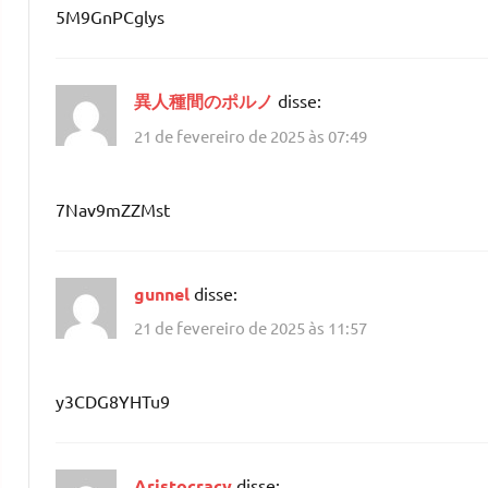
5M9GnPCglys
異人種間のポルノ
disse:
21 de fevereiro de 2025 às 07:49
7Nav9mZZMst
gunnel
disse:
21 de fevereiro de 2025 às 11:57
y3CDG8YHTu9
Aristocracy
disse: