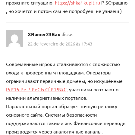
проясните ситуацию.
https://shkaf-kupit.ru
P SСтрашно
, но хочется и потом сам не попробуеш не узнаеш )
XRumer23Bax
disse:
22 de fevereiro de 2026 às 17:43
Современные игроки сталкиваются с сложностью
входа к проверенным площадкам. Операторы
ограничивают первичные домены, но искушённые
Р›Р°РєРё Р‘РёСЂ СЃР°Р№С‚
участники осознают о
наличии альтернативных порталов.
Параллельный портал образует точную реплику
основного сайта. Системы безопасности
поддерживаются такими же. Финансовые переводы
производятся через аналогичные каналы.