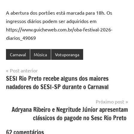
A abertura dos portões está marcada para 18h. Os
ingressos diários podem ser adquiridos em
https://www.guicheweb.com.br/oba-festival-2026-
diarios_49069
Carnaval
Música
Votuporanga
Navegação
Post anterior
SESI Rio Preto recebe alguns dos maiores
de
nadadores do SESI-SP durante o Carnaval
Post
Próximo post
Adryana Ribeiro e Negritude Júnior apresentam
clássicos do pagode no Sesc Rio Preto
62 comentários