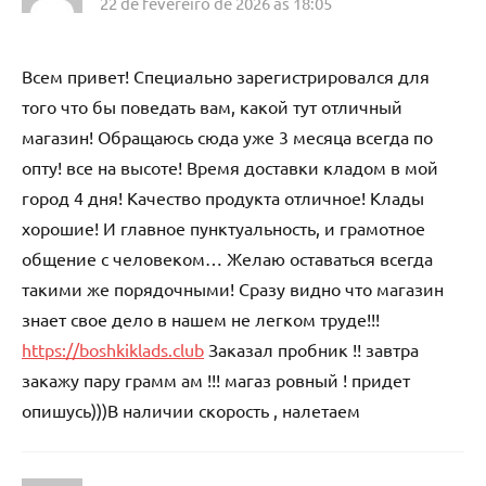
22 de fevereiro de 2026 às 18:05
Всем привет! Специально зарегистрировался для
того что бы поведать вам, какой тут отличный
магазин! Обращаюсь сюда уже 3 месяца всегда по
опту! все на высоте! Время доставки кладом в мой
город 4 дня! Качество продукта отличное! Клады
хорошие! И главное пунктуальность, и грамотное
общение с человеком… Желаю оставаться всегда
такими же порядочными! Сразу видно что магазин
знает свое дело в нашем не легком труде!!!
https://boshkiklads.club
Заказал пробник !! завтра
закажу пару грамм ам !!! магаз ровный ! придет
опишусь)))В наличии скорость , налетаем