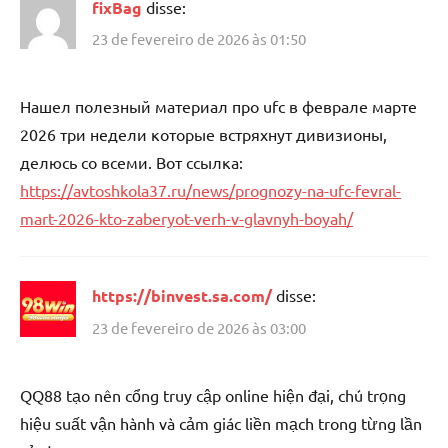
fixBag
disse:
23 de fevereiro de 2026 às 01:50
Нашел полезный материал про ufc в феврале марте
2026 три недели которые встряхнут дивизионы,
делюсь со всеми. Вот ссылка:
https://avtoshkola37.ru/news/prognozy-na-ufc-fevral-
mart-2026-kto-zaberyot-verh-v-glavnyh-boyah/
https://binvest.sa.com/
disse:
23 de fevereiro de 2026 às 03:00
QQ88 tạo nên cổng truy cập online hiện đại, chú trọng
hiệu suất vận hành và cảm giác liền mạch trong từng lần