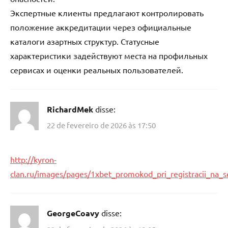
Экспертные клиенты предлагают контролировать
положение аккредитации через официальные
каталоги азартных структур. Статусные
характеристики задействуют места на профильных
сервисах и оценки реальных пользователей.
RichardMek
disse:
22 de fevereiro de 2026 às 17:50
http://kyron-
clan.ru/images/pages/1xbet_promokod_pri_registracii_na_
GeorgeCoavy
disse: