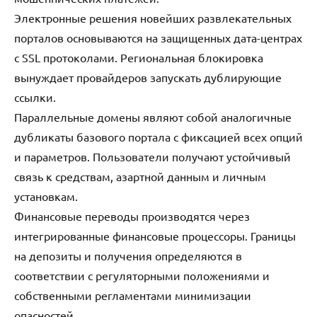
Электронные решения новейших развлекательных
порталов основываются на защищенных дата-центрах
с SSL протоколами. Региональная блокировка
вынуждает провайдеров запускать дублирующие
ссылки.
Параллельные домены являют собой аналогичные
дубликаты базового портала с фиксацией всех опций
и параметров. Пользователи получают устойчивый
связь к средствам, азартной данным и личным
установкам.
Финансовые переводы производятся через
интегрированные финансовые процессоры. Границы
на депозиты и получения определяются в
соответствии с регуляторными положениями и
собственными регламентами минимизации
опасностей.