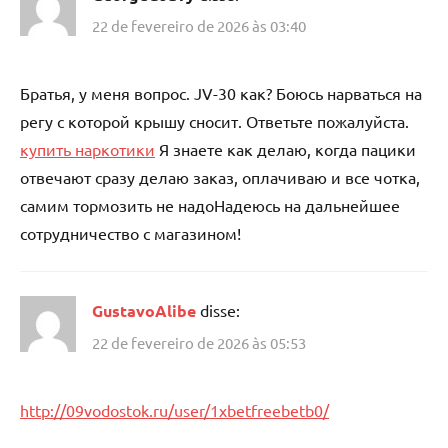
22 de fevereiro de 2026 às 03:40
Братья, у меня вопрос. JV-30 как? Боюсь нарваться на
регу с которой крышу сносит. Ответьте пожалуйста.
купить наркотики
Я знаете как делаю, когда пацики
отвечают сразу делаю заказ, оплачиваю и все чотка,
самим тормозить не надоНадеюсь на дальнейшее
сотрудничество с магазином!
GustavoAlibe
disse:
22 de fevereiro de 2026 às 05:53
http://09vodostok.ru/user/1xbetfreebetb0/