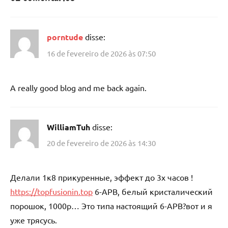
porntude
disse:
16 de fevereiro de 2026 às 07:50
A really good blog and me back again.
WilliamTuh
disse:
20 de fevereiro de 2026 às 14:30
Делали 1к8 прикуренные, эффект до 3х часов !
https://topfusionin.top
6-APB, белый кристалический
порошок, 1000р… Это типа настоящий 6-APB?вот и я
уже трясусь.