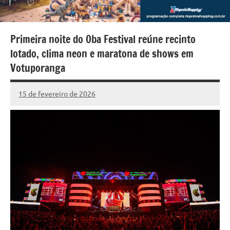
Primeira noite do Oba Festival reúne recinto
lotado, clima neon e maratona de shows em
Votuporanga
15 de fevereiro de 2026
Marcelo
62
Fachin
comentários