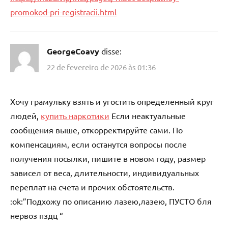
promokod-pri-registracii.html
GeorgeCoavy
disse:
22 de fevereiro de 2026 às 01:36
Хочу грамульку взять и угостить определенный круг
людей,
купить наркотики
Если неактуальные
сообщения выше, откорректируйте сами. По
компенсациям, если останутся вопросы после
получения посылки, пишите в новом году, размер
зависел от веса, длительности, индивидуальных
переплат на счета и прочих обстоятельств.
:ok:”Подхожу по описанию лазею,лазею, ПУСТО бля
нервоз пздц “