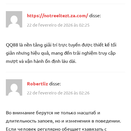
https://notreeltezt.za.com/
disse:
22 de fevereiro de 2026 às 02:25
QQ88 là nền tảng giải trí trực tuyến được thiết kế tối
giản nhưng hiệu quả, mang đến trải nghiệm truy cập
mượt và vận hành ổn định lâu dài.
Robertliz
disse:
22 de fevereiro de 2026 às 02:26
Во внимание берутся не только масштаб и
длительность запоев, но и изменения в поведении.
Если человек регулярно обещает «завязать с