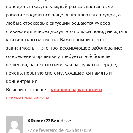
понедельника», но каждый раз срывается, если
рабочие задачи всё чаще выполняются с трудом, а
любые стрессовые ситуации решаются «через
стакан» или «через дозу», это прямой повод не ждать
критического момента. Важно помнить, что
зависимость — это прогрессирующее заболевание:
со временем организму требуется всё больше
вещества, растёт токсическая нагрузка на сердце,
печень, нервную систему, ухудшается память и
концентрация.
Выяснить больше –
клиника наркологии и
психиатрии москва
XRumer23Bax
disse:
22 de fevereiro de 2026 às 03:39