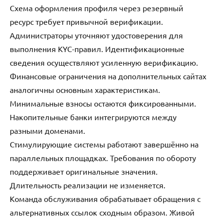
Схема оформления профиля через резервный
ресурс требует привычной верификации.
Администраторы уточняют удостоверения для
выполнения KYC-правил. Идентификационные
сведения осуществляют усиленную верификацию.
Финансовые ограничения на дополнительных сайтах
аналогичны основным характеристикам.
Минимальные взносы остаются фиксированными.
Накопительные банки интегрируются между
разными доменами.
Стимулирующие системы работают завершённо на
параллельных площадках. Требования по обороту
поддерживает оригинальные значения.
Длительность реализации не изменяется.
Команда обслуживания обрабатывает обращения с
альтернативных ссылок сходным образом. Живой