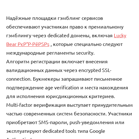
Надёжные площадки гэмблинг сервисов
обеспечивают участникам право к премиальному
гэмблингу через dedicated домены, включая
Lucky
Bear РєР°Р·РёРЅРѕ
, которые специально следуют
международные регламенты security.
Алгоритм регистрации включает внесения
валидационных данных через encrypted SSL-
connection. Букмекеры запрашивают письменное
подтверждение age verification и места нахождения
для исполнения юрисдикционных критериев.
Multi-factor верификация выступает принудительным
частью современных систем безопасности. Участники
приобретают SMS-пароли, push-уведомления или
эксплуатируют dedicated tools типа Google