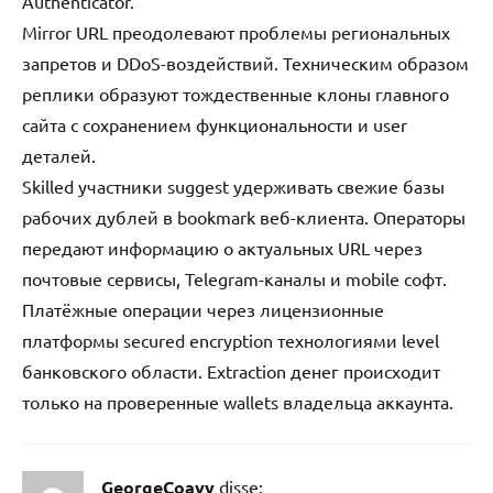
Authenticator.
Mirror URL преодолевают проблемы региональных
запретов и DDoS-воздействий. Техническим образом
реплики образуют тождественные клоны главного
сайта с сохранением функциональности и user
деталей.
Skilled участники suggest удерживать свежие базы
рабочих дублей в bookmark веб-клиента. Операторы
передают информацию о актуальных URL через
почтовые сервисы, Telegram-каналы и mobile софт.
Платёжные операции через лицензионные
платформы secured encryption технологиями level
банковского области. Extraction денег происходит
только на проверенные wallets владельца аккаунта.
GeorgeCoavy
disse: