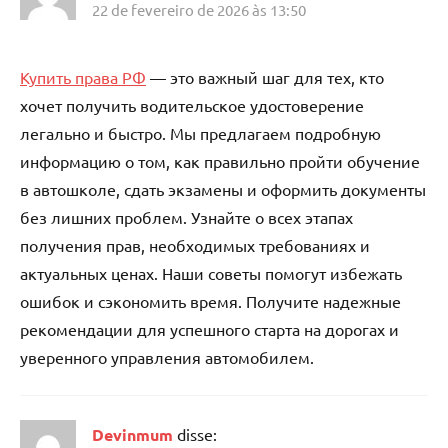
22 de fevereiro de 2026 às 13:50
Купить права РФ
— это важный шаг для тех, кто
хочет получить водительское удостоверение
легально и быстро. Мы предлагаем подробную
информацию о том, как правильно пройти обучение
в автошколе, сдать экзамены и оформить документы
без лишних проблем. Узнайте о всех этапах
получения прав, необходимых требованиях и
актуальных ценах. Наши советы помогут избежать
ошибок и сэкономить время. Получите надежные
рекомендации для успешного старта на дорогах и
уверенного управления автомобилем.
Devinmum
disse: