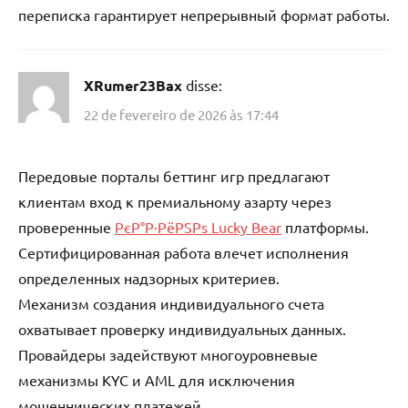
переписка гарантирует непрерывный формат работы.
XRumer23Bax
disse:
22 de fevereiro de 2026 às 17:44
Передовые порталы беттинг игр предлагают
клиентам вход к премиальному азарту через
проверенные
РєР°Р·РёРЅРѕ Lucky Bear
платформы.
Сертифицированная работа влечет исполнения
определенных надзорных критериев.
Механизм создания индивидуального счета
охватывает проверку индивидуальных данных.
Провайдеры задействуют многоуровневые
механизмы KYC и AML для исключения
мошеннических платежей.