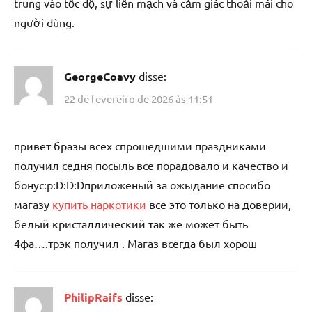
trung vào tốc độ, sự liền mạch và cảm giác thoải mái cho
người dùng.
GeorgeCoavy
disse:
22 de fevereiro de 2026 às 11:51
привет бразы всех спрошедшими праздниками
получил седня посыль все порадовало и качество и
бонус:p:D:D:Dприложеный за ожыдание спосибо
магазу
купить наркотики
все это только на доверии,
белый кристаллический так же может быть
4фа….трэк получил . Магаз всегда был хорош
PhilipRaifs
disse: