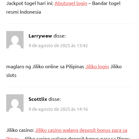
Jackpot togel hari ini:
Abutogel login
– Bandar togel
resmi Indonesia
Larrywew
disse:
9 de agosto de 2025 às 13:42
maglaro ng Jiliko online sa Pilipinas
Jiliko login
Jiliko
slots
Scottlix
disse:
9 de agosto de 2025 às 14:16
Jiliko casino:
Jiliko casino walang deposit bonus para sa
Pinoy
– Jiliko casino walang deposit bonus para sa Pinoy