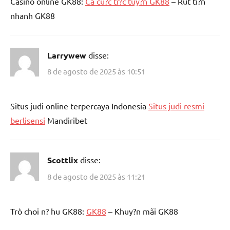
Casino online GK88:
Ca cu?c tr?c tuy?n GK88
– Rut ti?n
nhanh GK88
Larrywew
disse:
8 de agosto de 2025 às 10:51
Situs judi online terpercaya Indonesia
Situs judi resmi
berlisensi
Mandiribet
Scottlix
disse:
8 de agosto de 2025 às 11:21
Trò choi n? hu GK88:
GK88
– Khuy?n mãi GK88