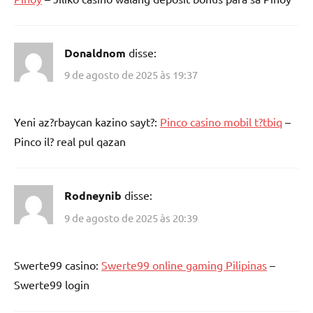
Donaldnom
disse:
9 de agosto de 2025 às 19:37
Yeni az?rbaycan kazino sayt?:
Pinco casino mobil t?tbiq
–
Pinco il? real pul qazan
Rodneynib
disse:
9 de agosto de 2025 às 20:39
Swerte99 casino:
Swerte99 online gaming Pilipinas
–
Swerte99 login