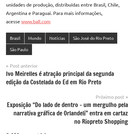
unidades de produção, distribuídas entre Brasil, Chile,
Argentina e Paraguai. Para mais informações,
acesse
www.ball.com
Brasil
Mundo
Notícias
São José do Rio Preto
São Paulo
Navegação
Post anterior
Ivo Meirelles é atração principal da segunda
de
edição da Costelada do Ed em Rio Preto
Post
Próximo post
Exposição “Do lado de dentro – um mergulho pela
narrativa gráfica de Orlandeli” entra em cartaz
no Riopreto Shopping