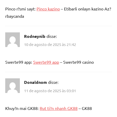
Pinco r?smi sayt:
Pinco kazino
– Etibarli onlayn kazino Az?
rbaycanda
Rodneynib
disse:
10 de agosto de 2025 às 21:42
Swerte99 app:
Swerte99 app
– Swerte99 casino
Donaldnom
disse:
11 de agosto de 2025 às 03:01
Khuy?n mai GK88:
Rut ti?n nhanh GK88
– GK88