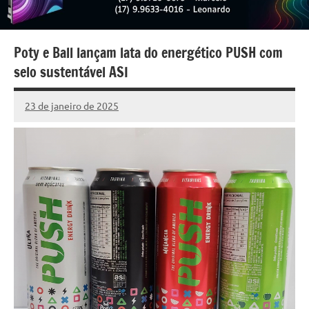
Poty e Ball lançam lata do energético PUSH com
selo sustentável ASI
23 de janeiro de 2025
Marcelo
2.629
Fachin
comentários