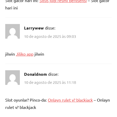
Slot gacor hari ini:
Situs judi resmi berlisensi
– Slot gacor
hari ini
Larrywew
disse:
10 de agosto de 2025 às 09:03
jilwin
Jiliko app
jilwin
Donaldnom
disse:
10 de agosto de 2025 às 11:18
Slot oyunlar? Pinco-da:
Onlayn rulet v? blackjack
– Onlayn
rulet v? blackjack