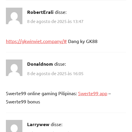
RobertErali
disse:
8 de agosto de 2025 às 13:47
https://gkwinviet.company/#
Dang ky GK88
Donaldnom
disse:
8 de agosto de 2025 às 16:05
Swerte99 online gaming Pilipinas:
Swerte99 app
–
Swerte99 bonus
Larrywew
disse: