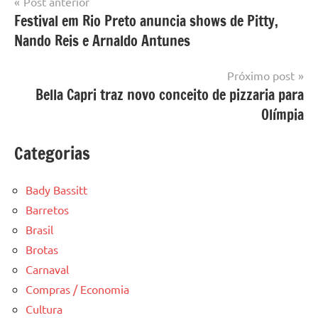
Navegação
Post anterior
Festival em Rio Preto anuncia shows de Pitty,
de
Nando Reis e Arnaldo Antunes
Post
Próximo post
Bella Capri traz novo conceito de pizzaria para
Olímpia
Categorias
Bady Bassitt
Barretos
Brasil
Brotas
Carnaval
Compras / Economia
Cultura