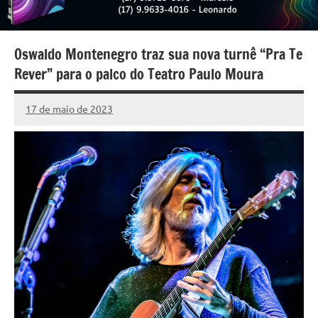
Oswaldo Montenegro traz sua nova turnê “Pra Te
Rever” para o palco do Teatro Paulo Moura
17 de maio de 2023
Marcelo
Nenhum
Fachin
Comentário