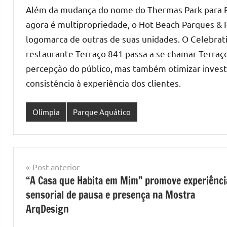
Além da mudança do nome do Thermas Park para Ra
agora é multipropriedade, o Hot Beach Parques & R
logomarca de outras de suas unidades. O Celebrat
restaurante Terraço 841 passa a se chamar Terraço
percepção do público, mas também otimizar invest
consistência à experiência dos clientes.
Olímpia
Parque Aquático
Navegação
Post anterior
“A Casa que Habita em Mim” promove experiênci
de
sensorial de pausa e presença na Mostra
Post
ArqDesign