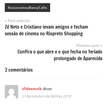
Restaurantes/Bares/Cafés
Navegação
Post anterior
Zé Neto e Cristiano levam amigos e fecham
de
sessão de cinema no Riopreto Shopping
Post
Próximo post
Confira o que abre e o que fecha no feriado
prolongado de Aparecida
2 comentários
tfidasmolk
disse:
21 de outubro de 2024 às 22:37