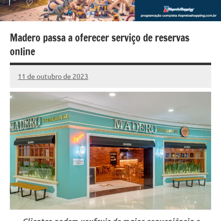
Madero passa a oferecer serviço de reservas
online
11 de outubro de 2023
Marcelo
2
Fachin
comentários
Clientes podem usufruir de maior conveniência e