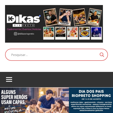
Pular
para
o
conteúdo
Dikas
há
11
Rio
anos
com
Preto
muitas
dicas!