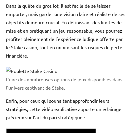
Dans la quête du gros lot, il est facile de se laisser
emporter, mais garder une vision claire et réaliste de ses
objectifs demeure crucial. En définissant des limites de
mise et en pratiquant un jeu responsable, vous pourrez
profiter pleinement de l’expérience ludique offerte par
le Stake casino, tout en minimisant les risques de perte
financière.
L’une des nombreuses options de jeux disponibles dans
l’univers captivant de Stake.
Enfin, pour ceux qui souhaitent approfondir leurs
stratégies, cette vidéo explicative apporte un éclairage
précieux sur l’art du pari stratégique :