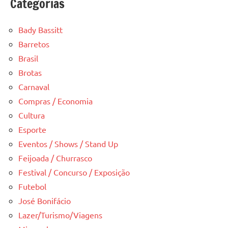
Categorias
Bady Bassitt
Barretos
Brasil
Brotas
Carnaval
Compras / Economia
Cultura
Esporte
Eventos / Shows / Stand Up
Feijoada / Churrasco
Festival / Concurso / Exposição
Futebol
José Bonifácio
Lazer/Turismo/Viagens