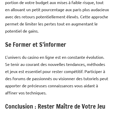
portion de votre budget aux mises à faible risque, tout
en allouant un petit pourcentage aux paris plus audacieux
avec des retours potentiellement élevés. Cette approche
permet de limiter les pertes tout en augmentant le
potentiel de gains.
Se Former et S’informer
L’univers du casino en ligne est en constante évolution.
Se tenir au courant des nouvelles tendances, méthodes
et jeux est essentiel pour rester compétitif. Participer à
des forums de passionnés ou visionner des tutoriels peut
apporter de précieuses connaissances vous aidant à
affiner vos techniques.
Conclusion : Rester Maître de Votre Jeu