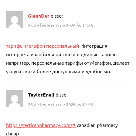
GlennDer
disse:
25 de fevereiro de 2026 às 12:56
тарифы мегафон персональный
Интеграция
интернета и мобильной связи в единые тарифы,
например, персональные тарифы от Мегафон, делает
услуги связи более доступными и удобными.
TaylorEneli
disse:
25 de fevereiro de 2026 às 12:56
https://certicanpharmacy.com/#
canadian pharmacy
cheap