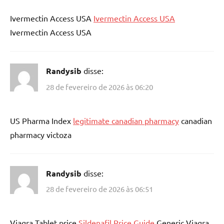
Ivermectin Access USA
Ivermectin Access USA
Ivermectin Access USA
Randysib
disse:
28 de fevereiro de 2026 às 06:20
US Pharma Index
legitimate canadian pharmacy
canadian
pharmacy victoza
Randysib
disse:
28 de fevereiro de 2026 às 06:51
Viagra Tablet price
Sildenafil Price Guide
Generic Viagra