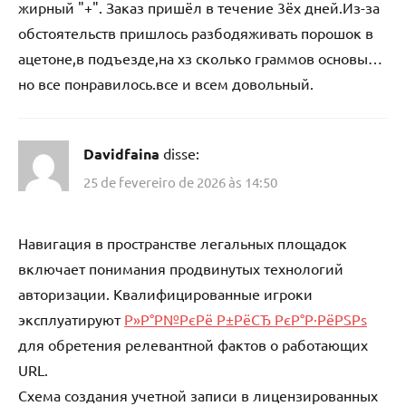
жирный "+". Заказ пришёл в течение 3ёх дней.Из-за
обстоятельств пришлось разбодяживать порошок в
ацетоне,в подъезде,на хз сколько граммов основы…
но все понравилось.все и всем довольный.
Davidfaina
disse:
25 de fevereiro de 2026 às 14:50
Навигация в пространстве легальных площадок
включает понимания продвинутых технологий
авторизации. Квалифицированные игроки
эксплуатируют
Р»Р°Р№РєРё Р±РёСЂ РєР°Р·РёРЅРѕ
для обретения релевантной фактов о работающих
URL.
Схема создания учетной записи в лицензированных