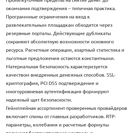
окончания подтверждения – типичная практика.
Программные ограничения на вход к
развлекательным площадкам обходятся через
резервные порталы. Действующие дубликаты
сохраняют абсолютную возможности основного
ресурса. Расчетные операции, азартный статистика и
льготные предложения остаются константными.
Материальная безопасность характеризуется
качеством внедренных денежных способов. SSL-
криптография, PCI DSS подтверждение и
многоуровневая аутентификация формируют
надежный щит безопасности.
Геймплейная ассортимент проверенных провайдеров
включает спины от главных разработчиков. RTP-
параметры, колебания и расчетные формулы
получают беспристрастную контроль в