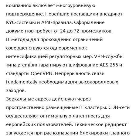
компаниях включает многоуровневую
подтверждение. Новейшие поставщики внедряют
KYC-системы и AML-правила. Оформление
документов требует от 24 до 72 промежутков.
IT методы для прохождения ограничений
совершенствуются одновременно с
интенсификацией регуляторных мер. VPN-службы
типа premium гарантируют шифрование AES-256 и
стандарты OpenVPN. Непрерывность связи
fundamentally необходима для высокоролловых
заходов.
Зеркальные адреса действуют через
пространственно размещенные IT кластеры. CDN-сети
осуществляют оптимальную латентность для
европейских пользователей. Техническое редирект
запускается при распознавании блокировки главного