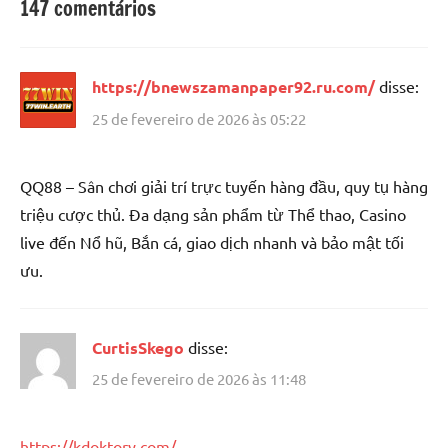
147 comentários
https://bnewszamanpaper92.ru.com/
disse:
25 de fevereiro de 2026 às 05:22
QQ88 – Sân chơi giải trí trực tuyến hàng đầu, quy tụ hàng
triệu cược thủ. Đa dạng sản phẩm từ Thể thao, Casino
live đến Nổ hũ, Bắn cá, giao dịch nhanh và bảo mật tối
ưu.
CurtisSkego
disse:
25 de fevereiro de 2026 às 11:48
https://kdoktory.com/