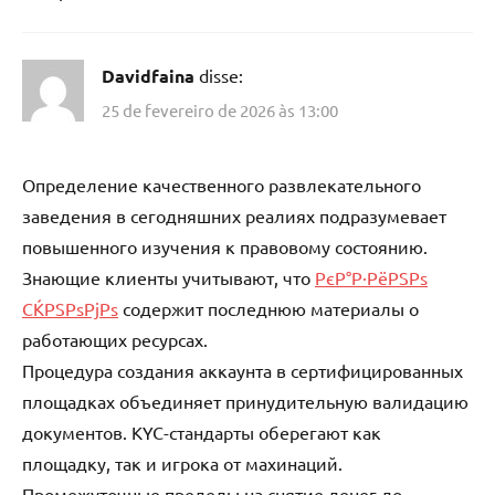
Davidfaina
disse:
25 de fevereiro de 2026 às 13:00
Определение качественного развлекательного
заведения в сегодняшних реалиях подразумевает
повышенного изучения к правовому состоянию.
Знающие клиенты учитывают, что
РєР°Р·РёРЅРѕ
СЌРЅРѕРјРѕ
содержит последнюю материалы о
работающих ресурсах.
Процедура создания аккаунта в сертифицированных
площадках объединяет принудительную валидацию
документов. KYC-стандарты оберегают как
площадку, так и игрока от махинаций.
Промежуточные пределы на снятие денег до