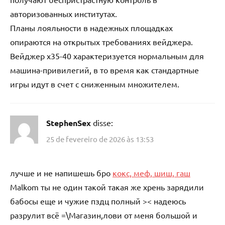
авторизованных институтах.
Планы лояльности в надежных площадках
опираются на открытых требованиях вейджера.
Вейджер x35-40 характеризуется нормальным для
машина-привилегий, в то время как стандартные
игры идут в счет с сниженным множителем.
StephenSex
disse:
25 de fevereiro de 2026 às 13:53
лучше и не напишешь бро
кокс, меф, шиш, гаш
Malkom ты не один такой такая же хрень зарядили
бабосы еще и чужие пздц полный >< надеюсь
разрулит всё =\Магазин,лови от меня большой и