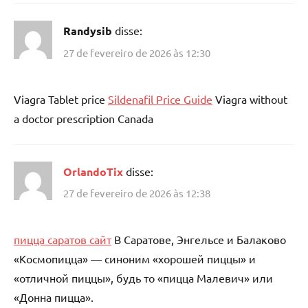
Randysib
disse:
27 de fevereiro de 2026 às 12:30
Viagra Tablet price
Sildenafil Price Guide
Viagra without
a doctor prescription Canada
OrlandoTix
disse:
27 de fevereiro de 2026 às 12:38
пицца саратов сайт
В Саратове, Энгельсе и Балаково
«Космопицца» — синоним «хорошей пиццы» и
«отличной пиццы», будь то «пицца Малевич» или
«Донна пицца».