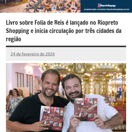
Livro sobre Folia de Reis é lançado no Riopreto
Shopping e inicia circulação por três cidades da
região
24 de fevereiro de 2026
Marcelo
147
Fachin
comentários