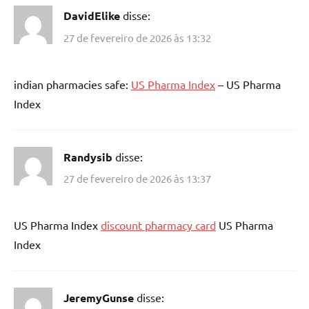
DavidElike
disse:
27 de fevereiro de 2026 às 13:32
indian pharmacies safe:
US Pharma Index
– US Pharma
Index
Randysib
disse:
27 de fevereiro de 2026 às 13:37
US Pharma Index
discount pharmacy card
US Pharma
Index
JeremyGunse
disse: