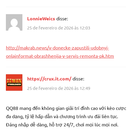
LonnieWeics
disse:
25 de fevereiro de 2026 às 12:03
http://makrab.news/v-donecke-zapustili-udobnyj-
onlajnformat-obrashhenija-v-servis-remonta-pk.htm
https://crux.it.com/
disse:
25 de fevereiro de 2026 às 12:49
QQ88 mang đến không gian giải trí đỉnh cao với kèo cược
đa dạng, tỷ lệ hấp dẫn và chương trình ưu đãi liên tục.
Đăng nhập dễ dàng, hỗ trợ 24/7, chơi mọi lúc mọi nơi.