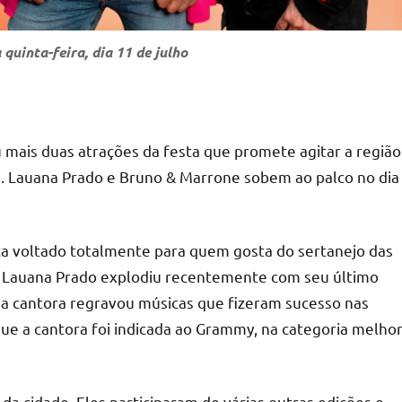
uinta-feira, dia 11 de julho
 mais duas atrações da festa que promete agitar a região
es. Lauana Prado e Bruno & Marrone sobem ao palco no dia
ica voltado totalmente para quem gosta do sertanejo das
 Lauana Prado explodiu recentemente com seu último
 a cantora regravou músicas que fizeram sucesso nas
que a cantora foi indicada ao Grammy, na categoria melho
a cidade. Eles participaram de várias outras edições e