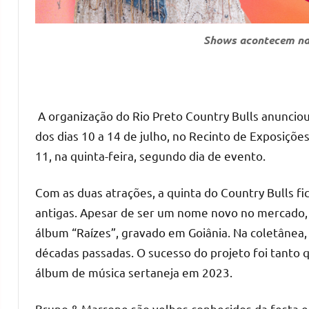
Shows acontecem na q
A organização do Rio Preto Country Bulls anunciou
dos dias 10 a 14 de julho, no Recinto de Exposiçõ
11, na quinta-feira, segundo dia de evento.
Com as duas atrações, a quinta do Country Bulls f
antigas. Apesar de ser um nome novo no mercado,
álbum “Raízes”, gravado em Goiânia. Na coletânea,
décadas passadas. O sucesso do projeto foi tanto 
álbum de música sertaneja em 2023.
Bruno & Marrone são velhos conhecidos da festa e d