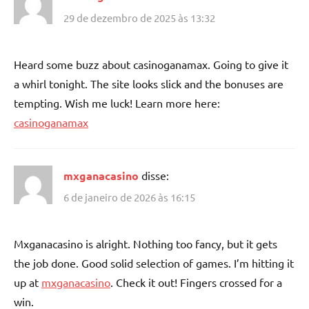
29 de dezembro de 2025 às 13:32
Heard some buzz about casinoganamax. Going to give it
a whirl tonight. The site looks slick and the bonuses are
tempting. Wish me luck! Learn more here:
casinoganamax
mxganacasino
disse:
6 de janeiro de 2026 às 16:15
Mxganacasino is alright. Nothing too fancy, but it gets
the job done. Good solid selection of games. I’m hitting it
up at
mxganacasino
. Check it out! Fingers crossed for a
win.