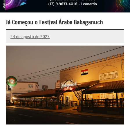
Já Começou o Festival Árabe Babaganuch
24 de agosto de 2025
Marcelo
6
Fachin
comentários