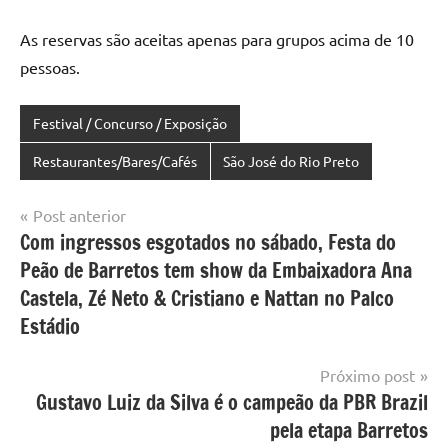
As reservas são aceitas apenas para grupos acima de 10
pessoas.
Festival / Concurso / Exposição
Restaurantes/Bares/Cafés
São José do Rio Preto
Navegação
Post anterior
Com ingressos esgotados no sábado, Festa do
de
Peão de Barretos tem show da Embaixadora Ana
Post
Castela, Zé Neto & Cristiano e Nattan no Palco
Estádio
Próximo post
Gustavo Luiz da Silva é o campeão da PBR Brazil
pela etapa Barretos