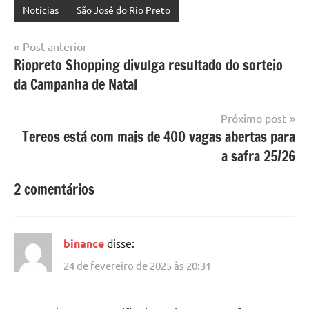
Notícias
São José do Rio Preto
Navegação
Post anterior
Riopreto Shopping divulga resultado do sorteio
de
da Campanha de Natal
Post
Próximo post
Tereos está com mais de 400 vagas abertas para
a safra 25/26
2 comentários
binance
disse:
24 de fevereiro de 2025 às 20:31