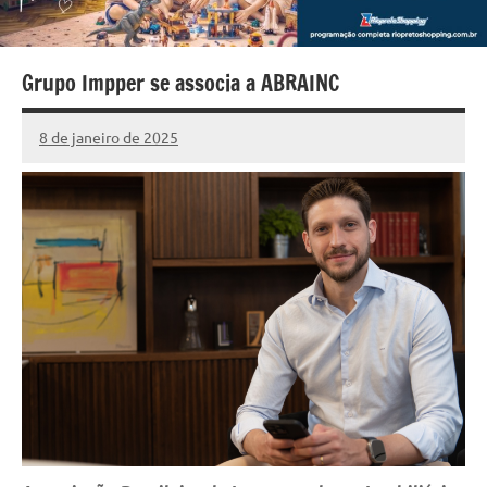
Grupo Impper se associa a ABRAINC
8 de janeiro de 2025
Marcelo
2
Fachin
comentários