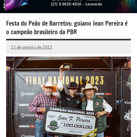
Festa do Peão de Barretos: goiano Jean Pereira é
o campeão brasileiro da PBR
21 de agosto de 2023
Marcelo
1
Fachin
comentário