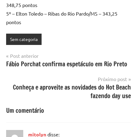
348,75 pontos
5º – Elton Toledo – Ribas do Rio Pardo/MS – 343,25
pontos
Sem categoria
Navegação
Post anterior
Fábio Porchat confirma espetáculo em Rio Preto
de
Post
Próximo post
Conheça e aproveite as novidades do Hot Beach
fazendo day use
Um comentário
mitolyn
disse: