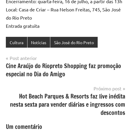
Encerramento: quarta-feira, 16 de julho, a partir das 13h
Local: Casa de Criar – Rua Nelson Freitas, 745, São José
do Rio Preto
Entrada gratuita
Cultura
Notícias
São José do Rio Preto
Navegação
Post anterior
Cine Araújo do Riopreto Shopping faz promoção
de
especial no Dia do Amigo
Post
Próximo post
Hot Beach Parques & Resorts faz live inédita
nesta sexta para vender diárias e ingressos com
descontos
Um comentário