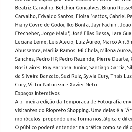
Beatriz Carvalho, Belchior Goncalves, Bruno Rosset
Carvalho, Edvaldo Santos, Eloisa Mattos, Gabriel P
Hiany Covre de Godoi, Iko Bonfa, Jayr Fachini, Jo
Etecheber, Jorge Maluf, José Elias Bessa, Lara Guar
Luciana Leme, Luis Alecio, Luiz Áureo, Marco Antôn
Abussamra, Marilia Ramos, Mi Chela, Milena Aurea,
Sanches, Pedro HP, Pedro Rezende, Pierre Duarte, Pr
Rosi Caires, Ruy Barbosa Junior, Santiago Garcia, 
da Silveira Banzato, Suzi Ruiz, Sylvia Cury, Thais
Cury, Victor Natureza e Xavier Neto.
Espaços interativos
A primeira edição da Temporada de Fotografia en
visitantes do Riopreto Shopping. Uma delas é a “Á
monóculos, propondo uma forma nostálgica e difer
O público poderá entender na prática como se dá o