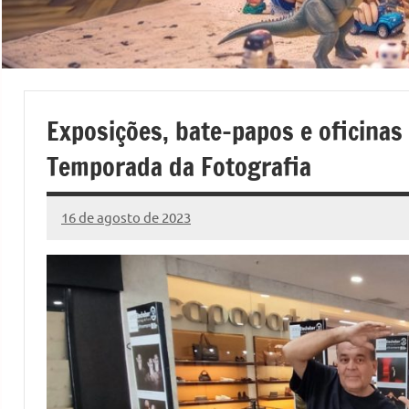
Exposições, bate-papos e oficina
Temporada da Fotografia
16 de agosto de 2023
Marcelo
1
Fachin
comentário