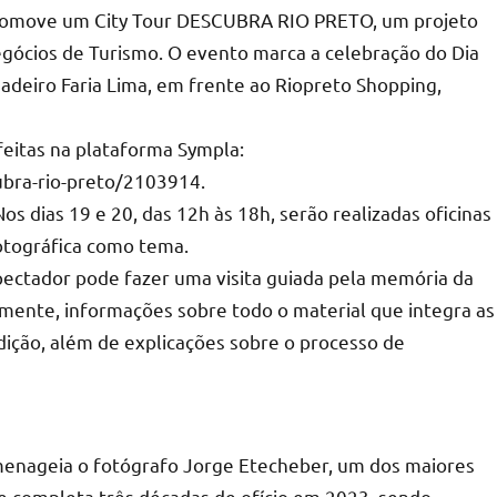
 promove um City Tour DESCUBRA RIO PRETO, um projeto
gócios de Turismo. O evento marca a celebração do Dia
igadeiro Faria Lima, em frente ao Riopreto Shopping,
 feitas na plataforma Sympla:
ubra-rio-preto/2103914.
 dias 19 e 20, das 12h às 18h, serão realizadas oficinas
fotográfica como tema.
pectador pode fazer uma visita guiada pela memória da
amente, informações sobre todo o material que integra as
ição, além de explicações sobre o processo de
menageia o fotógrafo Jorge Etecheber, um dos maiores
le completa três décadas de ofício em 2023, sendo