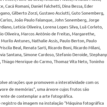
e, Cacá Romani, Daniel Falchetti, Dina Bessa, Eder
agano, Gilberto Zorzi, Gustavo Asciutti, Guto Sonemberg,
ão Carlos, João Paulo Falanque, John Sonemberg, Jorge
diano, Leticia Oliveira, Lorena Lopes Silva, Luã Corleto,
io Oliveira, Marcos Antônio de Freitas, Margarethe,
 Murilo Antunes, Nathalie Assis, Paulo Berton, Paulo
iscila Beal, Renata Sarti, Ricardo Boni, Ricardo Milani,
Silvia Santana, Simone Cardoso, Stefanio Deroide, Stephany
 Luz, Thiago Henrique do Carmo, Thomaz Vita Neto, Toninho
volve atrações que promovem a interatividade com os
rvore de memórias”, uma árvore cujos frutos são
ente de contemplar a arte fotográfica.
 registro da imagem na instalação “Máquina fotográfica