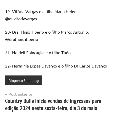
19- Vitória Vargas e a filha Maria Helena.
@euvitoriavargas
20- Dra. Thais Tiberio e o filho Marco Antônio.
@drathaisntiberio
21- Neideli Shincaglia e o filho Théo.
22- Hermínia Lopes Davanço e o filho Dr Carlos Davanço
Riopreto Shopping
Navegação
Post anterior
Country Bulls inicia vendas de ingressos para
de
edição 2024 nesta sexta-feira, dia 3 de maio
Post