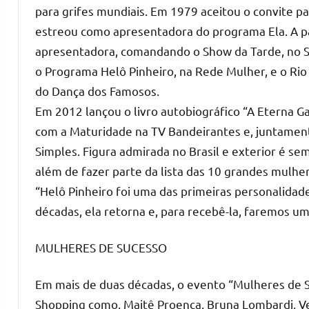
para grifes mundiais. Em 1979 aceitou o convite p
estreou como apresentadora do programa Ela. A par
apresentadora, comandando o Show da Tarde, no SB
o Programa Helô Pinheiro, na Rede Mulher, e o Ri
do Dança dos Famosos.
Em 2012 lançou o livro autobiográfico “A Eterna
com a Maturidade na TV Bandeirantes e, juntamente
Simples. Figura admirada no Brasil e exterior é se
além de fazer parte da lista das 10 grandes mulher
“Helô Pinheiro foi uma das primeiras personalida
décadas, ela retorna e, para recebê-la, faremos um
MULHERES DE SUCESSO
Em mais de duas décadas, o evento “Mulheres de S
Shopping como, Maitê Proença, Bruna Lombardi, Ver