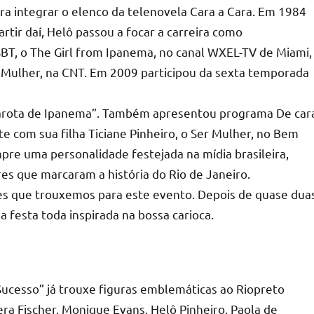
ara integrar o elenco da telenovela Cara a Cara. Em 1984
tir daí, Helô passou a focar a carreira como
T, o The Girl from Ipanema, no canal WXEL-TV de Miami,
o Mulher, na CNT. Em 2009 participou da sexta temporada
 Garota de Ipanema”. Também apresentou programa De car
 com sua filha Ticiane Pinheiro, o Ser Mulher, no Bem
mpre uma personalidade festejada na mídia brasileira,
es que marcaram a história do Rio de Janeiro.
des que trouxemos para este evento. Depois de quase dua
a festa toda inspirada na bossa carioca.
ucesso” já trouxe figuras emblemáticas ao Riopreto
a Fischer, Monique Evans, Helô Pinheiro, Paola de