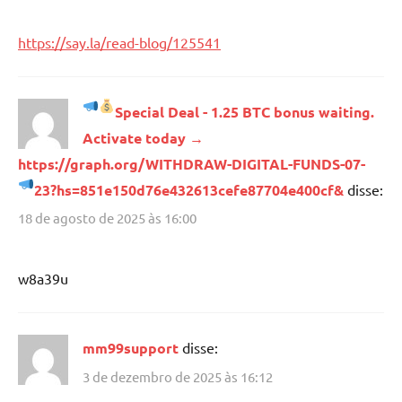
https://say.la/read-blog/125541
Special Deal - 1.25 BTC bonus waiting.
Activate today →
https://graph.org/WITHDRAW-DIGITAL-FUNDS-07-
23?hs=851e150d76e432613cefe87704e400cf&
disse:
18 de agosto de 2025 às 16:00
w8a39u
mm99support
disse:
3 de dezembro de 2025 às 16:12