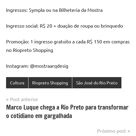
Ingressos: Sympla ou na Bilheteria da Mostra
Ingresso social: R$ 20 + doação de roupa ou brinquedo
Promoção: 1 ingresso gratuito a cada R$ 150 em compras
no Riopreto Shopping
Instagram: @mostraarqdesig
Cultura
Riopreto Shopping
São José do Rio Preto
Navegação
Post anterior
Marco Luque chega a Rio Preto para transformar
de
o cotidiano em gargalhada
Post
Próximo post