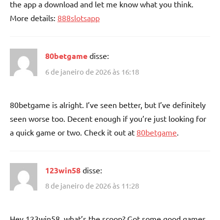
the app a download and let me know what you think.
More details:
888slotsapp
80betgame
disse:
6 de janeiro de 2026 às 16:18
80betgame is alright. I’ve seen better, but I’ve definitely
seen worse too. Decent enough if you’re just looking for
a quick game or two. Check it out at
80betgame
.
123win58
disse:
8 de janeiro de 2026 às 11:28
Hey 123win58, what’s the scoop? Got some good games