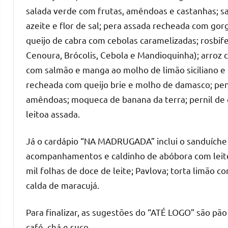
salada verde com frutas, amêndoas e castanhas; s
azeite e flor de sal; pera assada recheada com gor
queijo de cabra com cebolas caramelizadas; rosbif
Cenoura, Brócolis, Cebola e Mandioquinha); arroz 
com salmão e manga ao molho de limão siciliano e d
recheada com queijo brie e molho de damasco; pe
amêndoas; moqueca de banana da terra; pernil de c
leitoa assada.
Já o cardápio “NA MADRUGADA” inclui o sanduíche 
acompanhamentos e caldinho de abóbora com leite
mil folhas de doce de leite; Pavlova; torta lim
calda de maracujá.
Para finalizar, as sugestões do “ATÉ LOGO” são pão d
café, chá e suco.