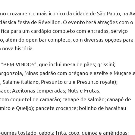
 no cruzamento mais icônico da cidade de São Paulo, na A
lássica festa de Réveillon. O evento terá atrações com o
ica para um cardápio completo com entradas, serviço
go, além do open bar completo, com diversas opções para
 nova história.
“BEM-VINDOS”, que inclui mesa de pães; grissini;
Gorgonzola, Minas padrão com orégano e azeite e Muçarel
, Salame italiano, Presunto cru e Presunto royale);
assado; Azeitonas temperadas; Nuts e Frutas.
com coquetel de camarão; canapé de salmão; canapé de
lmito e Queijo); panceta crocante; bolinho de bacalhau
legumes tostado, cebola frita, coco, quinoa e amêndoas;