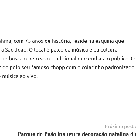
ahma, com 75 anos de história, reside na esquina que
 São João. O local é palco da música e da cultura
 que buscam pelo som tradicional que embala o público. O
cido pelo seu famoso chopp com o colarinho padronizado,
 música ao vivo.
Próximo post
Parque do Peão inaugura decoração natalina di