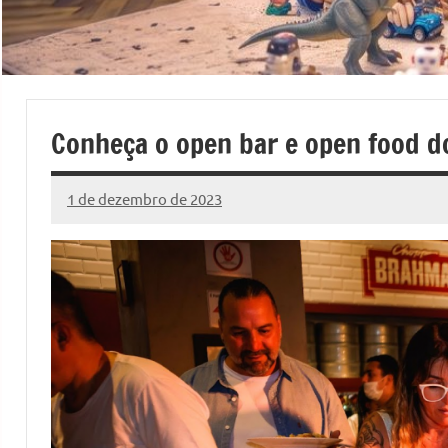
Conheça o open bar e open food d
1 de dezembro de 2023
Marcelo
2
Fachin
comentários