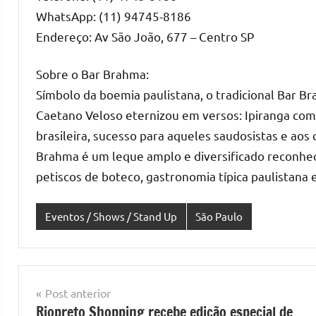
WhatsApp: (11) 94745-8186
Endereço: Av São João, 677 – Centro SP
Sobre o Bar Brahma:
Símbolo da boemia paulistana, o tradicional Bar Br
Caetano Veloso eternizou em versos: Ipiranga com a
brasileira, sucesso para aqueles saudosistas e aos
Brahma é um leque amplo e diversificado reconhe
petiscos de boteco, gastronomia típica paulistana e
Eventos / Shows / Stand Up
São Paulo
Navegação
Post anterior
Riopreto Shopping recebe edição especial de