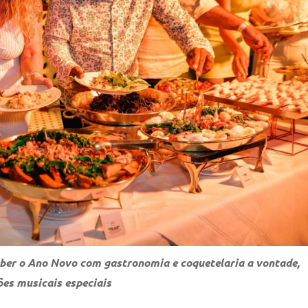
eber o Ano Novo com gastronomia e coquetelaria a vontade,
ões musicais especiais