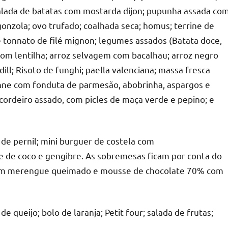
alada de batatas com mostarda dijon; pupunha assada co
gonzola; ovo trufado; coalhada seca; homus; terrine de
e tonnato de filé mignon; legumes assados (Batata doce,
com lentilha; arroz selvagem com bacalhau; arroz negro
ill; Risoto de funghi; paella valenciana; massa fresca
nne com fonduta de parmesão, abobrinha, aspargos e
ordeiro assado, com picles de maça verde e pepino; e
de pernil; mini burguer de costela com
 de coco e gengibre. As sobremesas ficam por conta do
ão com merengue queimado e mousse de chocolate 70% com
e queijo; bolo de laranja; Petit four; salada de frutas;