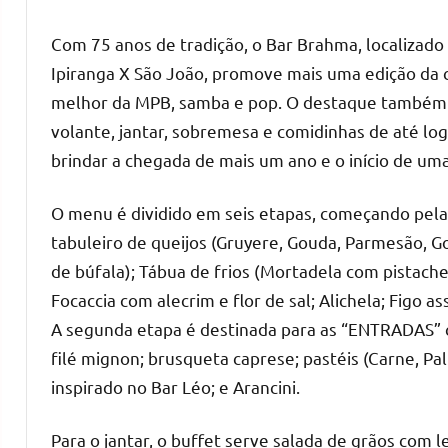
Com 75 anos de tradição, o Bar Brahma, localizado
Ipiranga X São João, promove mais uma edição da c
melhor da MPB, samba e pop. O destaque também f
volante, jantar, sobremesa e comidinhas de até lo
brindar a chegada de mais um ano e o início de uma
O menu é dividido em seis etapas, começando pela 
tabuleiro de queijos (Gruyere, Gouda, Parmesão, 
de búfala); Tábua de frios (Mortadela com pistache
Focaccia com alecrim e flor de sal; Alichela; Figo 
A segunda etapa é destinada para as “ENTRADAS” 
filé mignon; brusqueta caprese; pastéis (Carne, Pa
inspirado no Bar Léo; e Arancini.
Para o jantar, o buffet serve salada de grãos com 