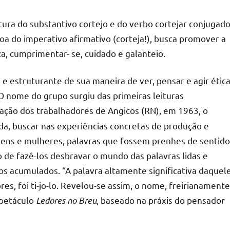
stura do substantivo cortejo e do verbo cortejar conjugad
oa do imperativo afirmativo (corteja!), busca promover a
za, cumprimentar- se, cuidado e galanteio.
a e estruturante de sua maneira de ver, pensar e agir ética
 O nome do grupo surgiu das primeiras leituras
zação dos trabalhadores de Angicos (RN), em 1963, o
da, buscar nas experiências concretas de produção e
mens e mulheres, palavras que fossem prenhes de sentido
sso de fazê-los desbravar o mundo das palavras lidas e
os acumulados. “A palavra altamente significativa daquel
, foi ti-jo-lo. Revelou-se assim, o nome, freirianamente
espetáculo
Ledores no Breu
, baseado na práxis do pensador