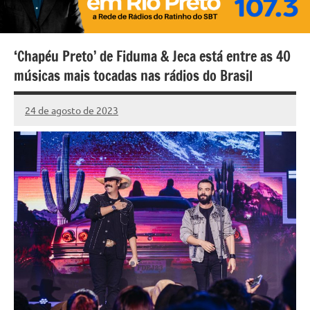
‘Chapéu Preto’ de Fiduma & Jeca está entre as 40
músicas mais tocadas nas rádios do Brasil
24 de agosto de 2023
Marcelo
Nenhum
Fachin
Comentário