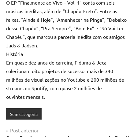
O EP “Finalmente ao Vivo – Vol. 1” conta com seis
músicas inéditas, além de “Chapéu Preto”. Entre as
faixas, “Ainda é Hoje”, “Amanhecer na Pinga”, “Debaixo
desse Chapéu”, “Pra Sempre”, “Bom Ex” e “Só Vai Ter
Chapéu”, que marcou a parceria inédita com os amigos
Jads & Jadson.
História
Em quase dez anos de carreira, Fiduma & Jeca
colecionam oito projetos de sucesso, mais de 340
milhões de visualizações no Youtube e 200 milhões de
streams no Spotify, com quase 2 milhões de
ouvintes mensais.
Sem categoria
Navegação
Post anterior