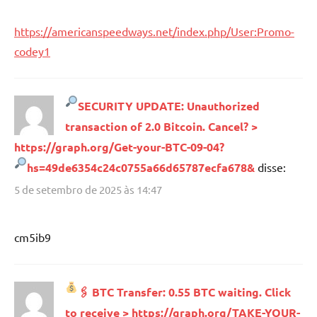
https://americanspeedways.net/index.php/User:Promo-
codey1
SECURITY UPDATE: Unauthorized
transaction of 2.0 Bitcoin. Cancel? >
https://graph.org/Get-your-BTC-09-04?
hs=49de6354c24c0755a66d65787ecfa678&
disse:
5 de setembro de 2025 às 14:47
cm5ib9
🖇
BTC Transfer: 0.55 BTC waiting. Click
to receive > https://graph.org/TAKE-YOUR-