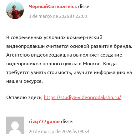
ЧерныйСигналreics
disse:
3 de março de 2026 às 22:08
В современных условиях коммерческий
видеопродакшн считается основой развития бренда.
Агентство видеопродакшна выполняет создание
видеороликов полного цикла в Москве. Когда
требуется узнать стоимость, изучите информацию на
нашем ресурсе.
Оставлю здесь;
https://studiya-videoprodakshn.ru/
rizq777game
disse:
20 de março de 2026 às 09:54