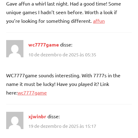
Gave affun a whirl last night. Had a good time! Some
unique games I hadn’t seen before. Worth a look if
you’re looking for something different.
affun
wc7777game
disse:
10 de dezembro de 2025 às 05:35
WC7777game sounds interesting. With 7777s in the
name it must be lucky! Have you played it? Link
here:
wc7777game
xjwinbr
disse:
19 de dezembro de 2025 às 15:17