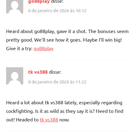
go88play
disse:
6 de janeiro de 2026 às 16:12
Heard about go88play, gave it a shot. The bonuses seem
pretty good. We’ll see how it goes. Maybe I’ll win big!
Give it a try:
go88play
tk vs388
disse:
8 de janeiro de 2026 às 11:22
Heard a lot about tk vs388 lately, especially regarding
cockfighting. Is it as wild as they say it is? Need to find
out! Headed to
tk vs388
now.