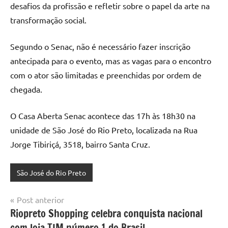
desafios da profissão e refletir sobre o papel da arte na
transformação social.
Segundo o Senac, não é necessário fazer inscrição
antecipada para o evento, mas as vagas para o encontro
com o ator são limitadas e preenchidas por ordem de
chegada.
O Casa Aberta Senac acontece das 17h às 18h30 na
unidade de São José do Rio Preto, localizada na Rua
Jorge Tibiriçá, 3518, bairro Santa Cruz.
São José do Rio Preto
Navegação
Post anterior
Riopreto Shopping celebra conquista nacional
de
com loja TIM número 1 do Brasil