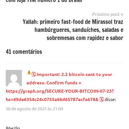
Post
Próximo post
Yallah: primeiro fast-food de Mirassol traz
hambúrgueres, sanduíches, saladas e
sobremesas com rapidez e sabor
41 comentários
🗓
Important: 2.2 bitcoin sent to your
address. Confirm funds >
https://graph.org/SECURE-YOUR-BITCOIN-07-23?
hs=49de6354c24c0755a66d65787ecfa678& 🗓
disse:
30 de agosto de 2025 às 21:04
86e2lg