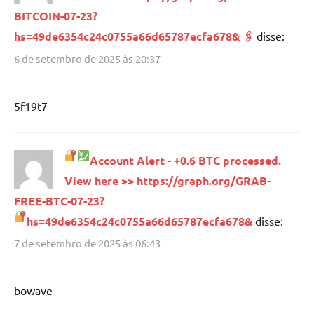
BITCOIN-07-23?
hs=49de6354c24c0755a66d65787ecfa678& 🖇
disse:
6 de setembro de 2025 às 20:37
5f19t7
Account Alert - +0.6 BTC processed.
View here >> https://graph.org/GRAB-
FREE-BTC-07-23?
hs=49de6354c24c0755a66d65787ecfa678&
disse:
7 de setembro de 2025 às 06:43
bowave