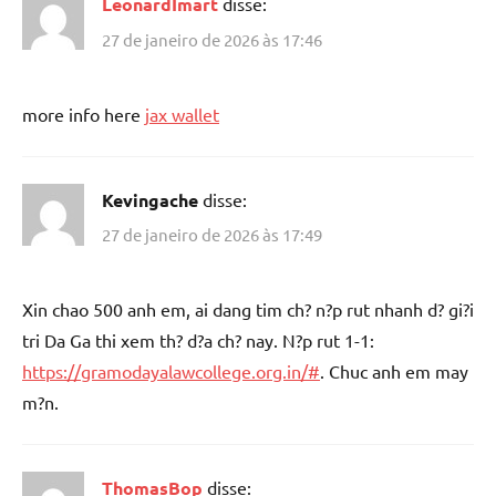
LeonardImart
disse:
27 de janeiro de 2026 às 17:46
more info here
jax wallet
Kevingache
disse:
27 de janeiro de 2026 às 17:49
Xin chao 500 anh em, ai dang tim ch? n?p rut nhanh d? gi?i
tri Da Ga thi xem th? d?a ch? nay. N?p rut 1-1:
https://gramodayalawcollege.org.in/#
. Chuc anh em may
m?n.
ThomasBop
disse: