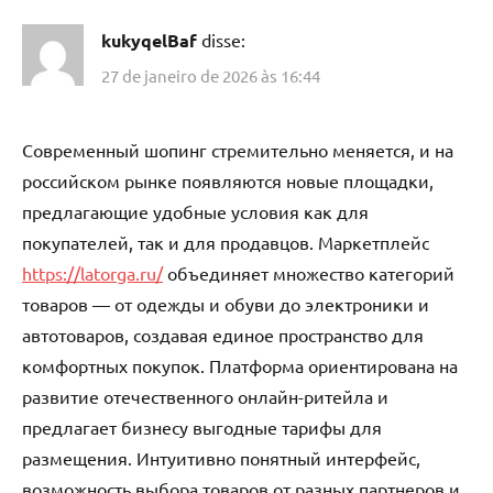
kukyqelBaf
disse:
27 de janeiro de 2026 às 16:44
Современный шопинг стремительно меняется, и на
российском рынке появляются новые площадки,
предлагающие удобные условия как для
покупателей, так и для продавцов. Маркетплейс
https://latorga.ru/
объединяет множество категорий
товаров — от одежды и обуви до электроники и
автотоваров, создавая единое пространство для
комфортных покупок. Платформа ориентирована на
развитие отечественного онлайн-ритейла и
предлагает бизнесу выгодные тарифы для
размещения. Интуитивно понятный интерфейс,
возможность выбора товаров от разных партнеров и