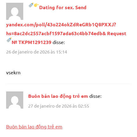
Dating for sex. Send
yandex.com/poll/43o224okZdReGRb1Q8PXXJ?
hs=8ac2dc2557acbf1597ada63c4bb74edb& Request
№ TKPM1291239
disse:
26 de janeiro de 2026 às 15:14
vsekrn
Buôn bán lao động trẻ em
disse:
27 de janeiro de 2026 às 02:55
Buôn bán lao động trẻ em