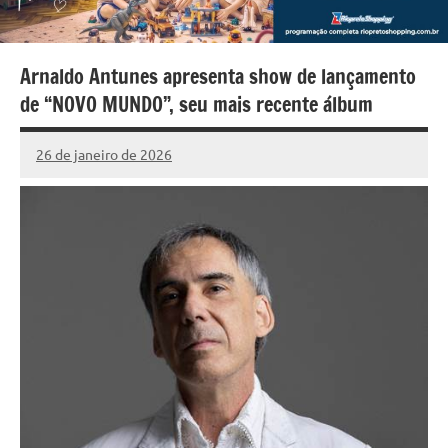
Arnaldo Antunes apresenta show de lançamento
de “NOVO MUNDO”, seu mais recente álbum
26 de janeiro de 2026
Marcelo
276
Fachin
comentários