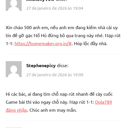
27 de janeiro de 2026 às 19:04
Xin chào 500 anh em, nếu anh em đang kiếm nhà cái uy
tín để gỡ gạc Nổ Hũ đừng bỏ qua trang này nhé. Nạp rút
1-1:
https://homemaker.org.in/#
. Húp lộc đầy nhà.
Stephenepicy
disse:
27 de janeiro de 2026 às 19:09
Hi các bác, ai đang tìm chỗ nạp rút nhanh để cày cuốc
Game bài thì vào ngay chỗ này. Nạp rút 1-1:
Dola789
đăng nhập
. Chúc anh em may mắn.