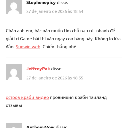
Stephenepicy
disse:
27 de janeiro de 2026 às 18:54
Chào anh em, bác nào muốn tìm chỗ nạp rút nhanh để
giải trí Game bài thì vào ngay con hàng này. Không lo lừa
đảo:
Sunwin web
. Chiến thắng nhé.
JeffreyPak
disse:
27 de janeiro de 2026 às 18:55
остров краби видео
провинция краби таиланд
отзывы
AnthonyVow
disse: