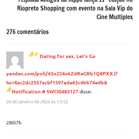
Riopreto Shopping com evento na Sala Vip do
Cine Multiplex
276 comentários
Dating for sex. Let's Go
yandex.com/poll/43o224okZdReGRb1Q8PXXJ?
hs=8ac2dc2557acbf1597ada63c4bb74edb&
Notification # SWCI0483127
disse:
26 de janeiro de 2026 às 13:52
280i7h