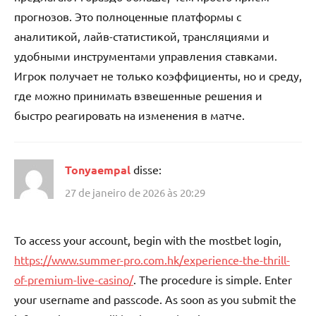
прогнозов. Это полноценные платформы с
аналитикой, лайв-статистикой, трансляциями и
удобными инструментами управления ставками.
Игрок получает не только коэффициенты, но и среду,
где можно принимать взвешенные решения и
быстро реагировать на изменения в матче.
Tonyaempal
disse:
27 de janeiro de 2026 às 20:29
To access your account, begin with the mostbet login,
https://www.summer-pro.com.hk/experience-the-thrill-
of-premium-live-casino/
. The procedure is simple. Enter
your username and passcode. As soon as you submit the