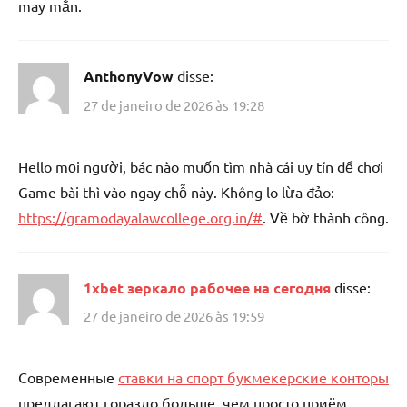
may mắn.
AnthonyVow
disse:
27 de janeiro de 2026 às 19:28
Hello mọi người, bác nào muốn tìm nhà cái uy tín để chơi
Game bài thì vào ngay chỗ này. Không lo lừa đảo:
https://gramodayalawcollege.org.in/#
. Về bờ thành công.
1xbet зеркало рабочее на сегодня
disse:
27 de janeiro de 2026 às 19:59
Современные
ставки на спорт букмекерские конторы
предлагают гораздо больше, чем просто приём