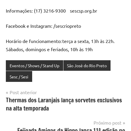
Informações: (17) 3216-9300 sescsp.org.br
Facebook e Instagram: /sescriopreto
Horário de funcionamento: terça a sexta, 13h às 22h.
Sábados, domingos e feriados, 10h às 19h
Eventos / Shows / Stand Up
São José do Rio Preto
Sesc / Sesi
Navegação
Post anterior
Thermas dos Laranjais lança sorvetes exclusivos
de
na alta temporada
Post
Próximo post
Feijoada Amigos da Hippo lança 11ª edição no