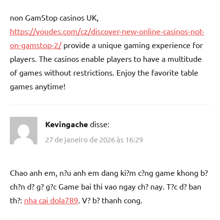
non GamStop casinos UK,
https://voudes.com/cz/discover-new-online-casinos-not-
on-gamstop-2/
provide a unique gaming experience for
players. The casinos enable players to have a multitude
of games without restrictions. Enjoy the favorite table
games anytime!
Kevingache
disse:
27 de janeiro de 2026 às 16:29
Chao anh em, n?u anh em dang ki?m c?ng game khong b?
ch?n d? g? g?c Game bai thi vao ngay ch? nay. T?c d? ban
th?:
nha cai dola789
. V? b? thanh cong.