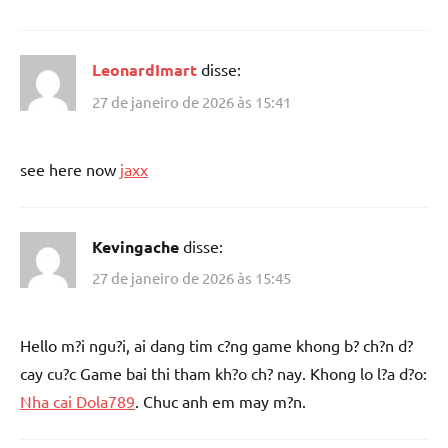
LeonardImart
disse:
27 de janeiro de 2026 às 15:41
see here now
jaxx
Kevingache
disse:
27 de janeiro de 2026 às 15:45
Hello m?i ngu?i, ai dang tim c?ng game khong b? ch?n d?
cay cu?c Game bai thi tham kh?o ch? nay. Khong lo l?a d?o:
Nha cai Dola789
. Chuc anh em may m?n.