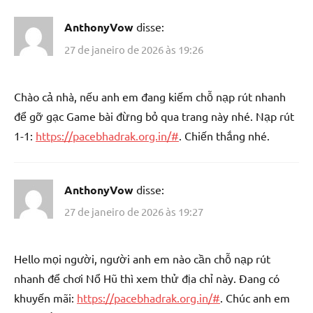
AnthonyVow
disse:
27 de janeiro de 2026 às 19:26
Chào cả nhà, nếu anh em đang kiếm chỗ nạp rút nhanh
để gỡ gạc Game bài đừng bỏ qua trang này nhé. Nạp rút
1-1:
https://pacebhadrak.org.in/#
. Chiến thắng nhé.
AnthonyVow
disse:
27 de janeiro de 2026 às 19:27
Hello mọi người, người anh em nào cần chỗ nạp rút
nhanh để chơi Nổ Hũ thì xem thử địa chỉ này. Đang có
khuyến mãi:
https://pacebhadrak.org.in/#
. Chúc anh em