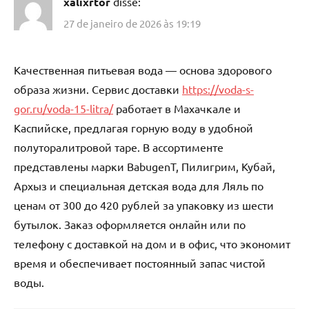
xalixrtor
disse:
27 de janeiro de 2026 às 19:19
Качественная питьевая вода — основа здорового
образа жизни. Сервис доставки
https://voda-s-
gor.ru/voda-15-litra/
работает в Махачкале и
Каспийске, предлагая горную воду в удобной
полуторалитровой таре. В ассортименте
представлены марки BabugenT, Пилигрим, Кубай,
Архыз и специальная детская вода для Ляль по
ценам от 300 до 420 рублей за упаковку из шести
бутылок. Заказ оформляется онлайн или по
телефону с доставкой на дом и в офис, что экономит
время и обеспечивает постоянный запас чистой
воды.