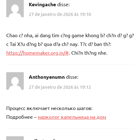
Kevingache
disse:
27 de janeiro de 2026 às 19:10
Chao c? nha, ai dang tim c?ng game khong b? ch?n d? g? g?
c Tai X?u d?ng b? qua d?a ch? nay. T?c d? ban th?:
https://homemaker.org.in/#
. Chi?n th?ng nhe.
Anthonyenumn
disse:
27 de janeiro de 2026 às 19:12
Процесс включает несколько шагов:
Подробнее –
нарколог капельница на дом