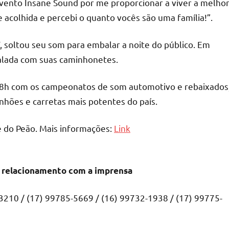
evento Insane Sound por me proporcionar a viver a melho
acolhida e percebi o quanto vocês são uma família!”.
, soltou seu som para embalar a noite do público. Em
 balada com suas caminhonetes.
s 8h com os campeonatos de som automotivo e rebaixados
hões e carretas mais potentes do país.
e do Peão. Mais informações:
Link
e relacionamento com a imprensa
3210 / (17) 99785-5669 / (16) 99732-1938 / (17) 99775-