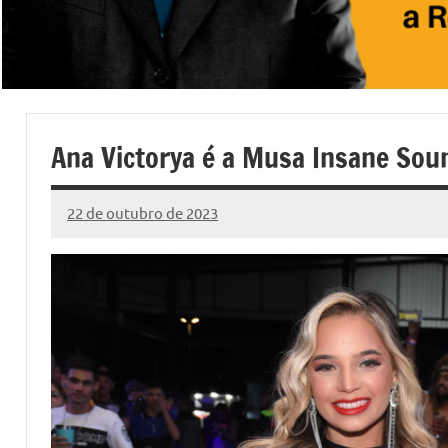
Ana Victorya é a Musa Insane So
22 de outubro de 2023
Marcelo
Fachin