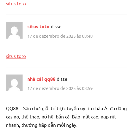
situs toto
situs toto
disse:
17 de dezembro de 2025 às 08:48
situs toto
nhà cái qq88
disse:
17 de dezembro de 2025 às 08:59
QQ88 – Sân chơi giải trí trực tuyến uy tín châu Á, đa dạng
casino, thể thao, nổ hũ, bắn cá. Bảo mật cao, nạp rút
nhanh, thưởng hấp dẫn mỗi ngày.