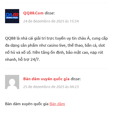
QQ88.Com
disse:
24 de dezembro de 2025 às 15:54
QQ88 là nhà cái giải trí trực tuyến uy tín châu Á, cung cấp
đa dạng sản phẩm như casino live, thể thao, bắn cá, slot
nổ hũ và xổ số. Nền tảng ổn định, bảo mật cao, nạp rút
nhanh, hỗ trợ 24/7.
Bán dâm xuyên quốc gia
disse:
25 de dezembro de 2025 às 04:23
Bán dâm xuyên quốc gia
Bán dâm