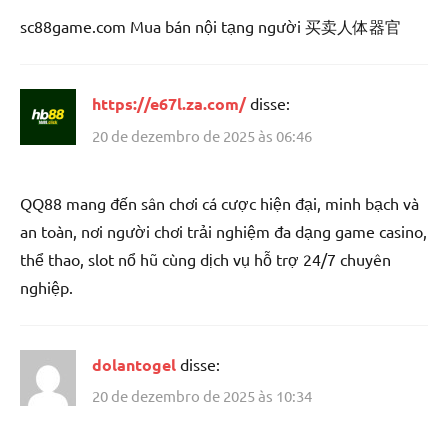
sc88game.com Mua bán nội tạng người 买卖人体器官
https://e67l.za.com/
disse:
20 de dezembro de 2025 às 06:46
QQ88 mang đến sân chơi cá cược hiện đại, minh bạch và
an toàn, nơi người chơi trải nghiệm đa dạng game casino,
thể thao, slot nổ hũ cùng dịch vụ hỗ trợ 24/7 chuyên
nghiệp.
dolantogel
disse:
20 de dezembro de 2025 às 10:34