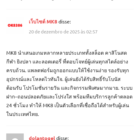
เว็บไซต์ MK8
disse:
20 de dezembro de 2025 às 02:57
MK8 นำเสนอเกมหลากหลายประเภททั้งสล็อต คาสิโนสด
กีฬา ยิงปลา และลอตเตอรี่ ที่ตอบโจทย์ผู้เล่นทุกสไตล์อย่าง
ครบถ้วน. แพลตฟอร์มถูกออกแบบให้ใช้งานง่าย รองรับทุก
อุปกรณ์และโหลดไวทันใจ. ผู้เล่นยังได้รับสิทธิ์รับโบนัส
ต้อนรับ โปรโมชั่นรายวัน และกิจกรรมพิเศษมากมาย. ระบบ
ฝาก–ถอนปลอดภัยและโปร่งใส พร้อมทีมบริการลูกค้าตลอด
24 ชั่วโมง ทำให้ MK8 เป็นตัวเลือกที่เชื่อถือได้สำหรับผู้เล่น
ในประเทศไทย.
dolantogel
disse: