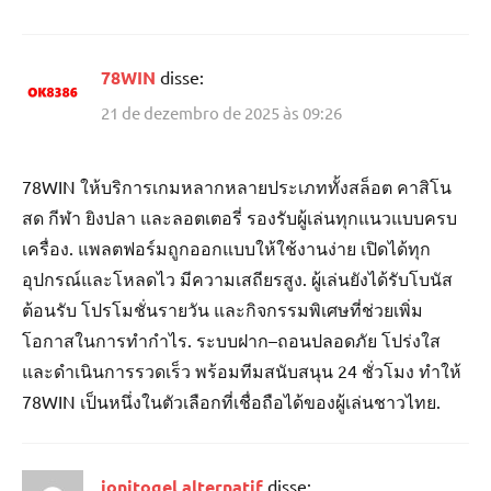
78WIN
disse:
21 de dezembro de 2025 às 09:26
78WIN ให้บริการเกมหลากหลายประเภททั้งสล็อต คาสิโน
สด กีฬา ยิงปลา และลอตเตอรี่ รองรับผู้เล่นทุกแนวแบบครบ
เครื่อง. แพลตฟอร์มถูกออกแบบให้ใช้งานง่าย เปิดได้ทุก
อุปกรณ์และโหลดไว มีความเสถียรสูง. ผู้เล่นยังได้รับโบนัส
ต้อนรับ โปรโมชั่นรายวัน และกิจกรรมพิเศษที่ช่วยเพิ่ม
โอกาสในการทำกำไร. ระบบฝาก–ถอนปลอดภัย โปร่งใส
และดำเนินการรวดเร็ว พร้อมทีมสนับสนุน 24 ชั่วโมง ทำให้
78WIN เป็นหนึ่งในตัวเลือกที่เชื่อถือได้ของผู้เล่นชาวไทย.
jonitogel alternatif
disse: