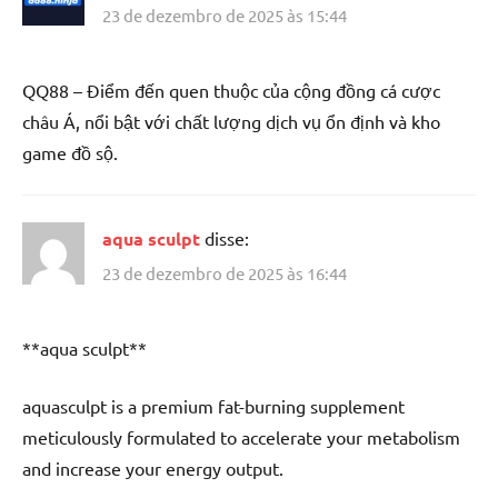
23 de dezembro de 2025 às 15:44
QQ88 – Điểm đến quen thuộc của cộng đồng cá cược
châu Á, nổi bật với chất lượng dịch vụ ổn định và kho
game đồ sộ.
aqua sculpt
disse:
23 de dezembro de 2025 às 16:44
**aqua sculpt**
aquasculpt is a premium fat-burning supplement
meticulously formulated to accelerate your metabolism
and increase your energy output.