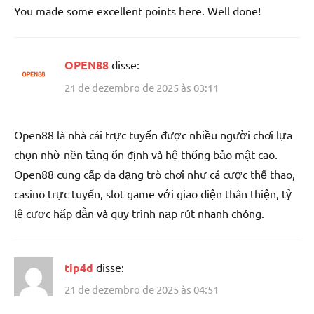
You made some excellent points here. Well done!
OPEN88
disse:
21 de dezembro de 2025 às 03:11
Open88 là nhà cái trực tuyến được nhiều người chơi lựa
chọn nhờ nền tảng ổn định và hệ thống bảo mật cao.
Open88 cung cấp đa dạng trò chơi như cá cược thể thao,
casino trực tuyến, slot game với giao diện thân thiện, tỷ
lệ cược hấp dẫn và quy trình nạp rút nhanh chóng.
tip4d
disse:
21 de dezembro de 2025 às 04:51