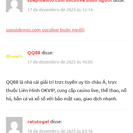
17 de dezembro de 2025 às 12:14
soepidemio.com socolive buôn người
QQ88
disse:
17 de dezembro de 2025 às 16:05
QQ88 là nhà cái giải trí trực tuyến uy tín châu Á, trực
thuộc Liên Minh OKVIP, cung cấp casino live, thể thao, nổ
hũ, bắn cá và xổ số với bảo mật cao, giao dịch nhanh.
ratutogel
disse:
18 de dezembro de 2025 às 03:16