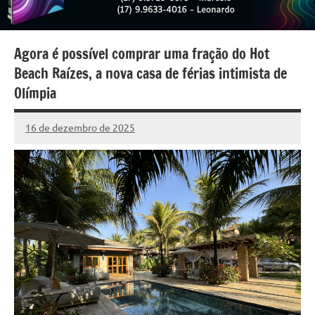
Agora é possível comprar uma fração do Hot
Beach Raízes, a nova casa de férias intimista de
Olímpia
16 de dezembro de 2025
Marcelo
1.477
Fachin
comentários