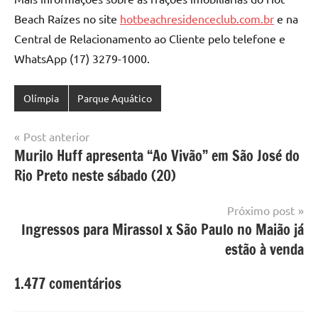
Beach Raízes no site
hotbeachresidenceclub.com.br
e na
Central de Relacionamento ao Cliente pelo telefone e
WhatsApp (17) 3279-1000.
Olímpia
Parque Aquático
Navegação
Post anterior
Murilo Huff apresenta “Ao Vivão” em São José do
de
Rio Preto neste sábado (20)
Post
Próximo post
Ingressos para Mirassol x São Paulo no Maião já
estão à venda
1.477 comentários