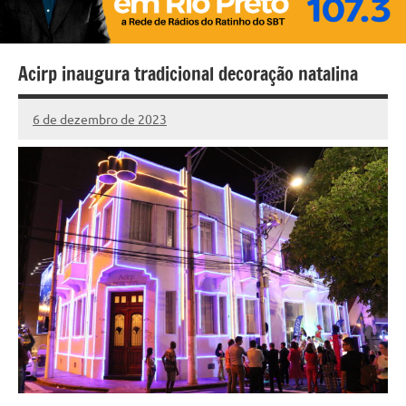
Acirp inaugura tradicional decoração natalina
6 de dezembro de 2023
Marcelo
1
Fachin
comentário