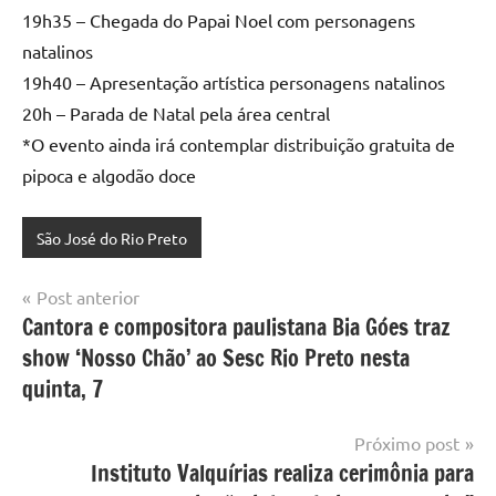
19h35 – Chegada do Papai Noel com personagens
natalinos
19h40 – Apresentação artística personagens natalinos
20h – Parada de Natal pela área central
*O evento ainda irá contemplar distribuição gratuita de
pipoca e algodão doce
São José do Rio Preto
Navegação
Post anterior
Cantora e compositora paulistana Bia Góes traz
de
show ‘Nosso Chão’ ao Sesc Rio Preto nesta
Post
quinta, 7
Próximo post
Instituto Valquírias realiza cerimônia para