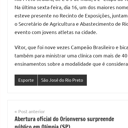
Na última sexta-feira, dia 16, um dos maiores nomes
esteve presente no Recinto de Exposições, juntamen
o Secretário de Agricultura e Abastecimento de Rio
evento com jovens atletas na cidade.
Vitor, que foi nove vezes Campeão Brasileiro e bi
também para ministrar uma clínica com mais de 40 
ensinamentos sobre a modalidade que é considera
Esporte
São José do Rio Preto
Navegação
Post anterior
Abertura oficial do Orionverso surpreende
de
público em Olímpia (SP)