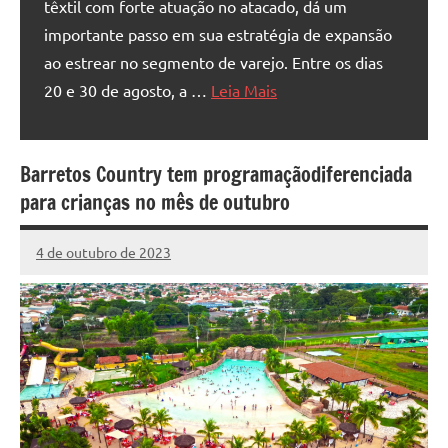
têxtil com forte atuação no atacado, dá um
importante passo em sua estratégia de expansão
ao estrear no segmento de varejo. Entre os dias
20 e 30 de agosto, a …
Leia Mais
Barretos Country tem programaçãodiferenciada
para crianças no mês de outubro
4 de outubro de 2023
Marcelo
Nenhum
Fachin
Comentário