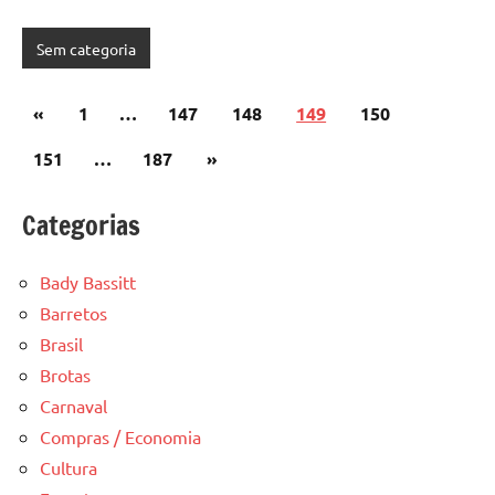
Sem categoria
Paginação
Post
«
1
…
147
148
149
150
de
anterior
Post
151
…
187
»
posts
seguinte
Categorias
Bady Bassitt
Barretos
Brasil
Brotas
Carnaval
Compras / Economia
Cultura