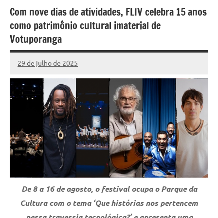
Com nove dias de atividades, FLIV celebra 15 anos
como patrimônio cultural imaterial de
Votuporanga
29 de julho de 2025
Marcelo
8.296
Fachin
comentários
De 8 a 16 de agosto, o festival ocupa o Parque da
Cultura com o tema ‘Que histórias nos pertencem
nessa travessia tecnológica?’ e apresenta uma