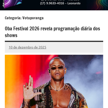
Categoria:
Votuporanga
Oba Festival 2026 revela programação diária dos
shows
10 de dezembro de 2025
Marcelo
142
Fachin
comentários