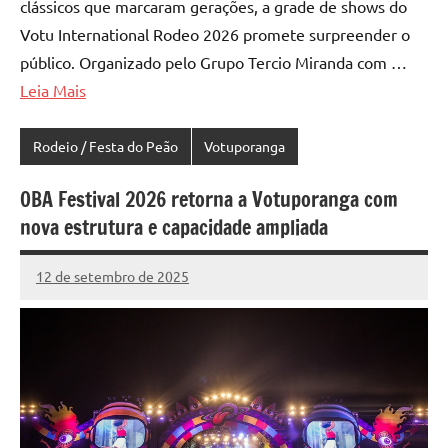
clássicos que marcaram gerações, a grade de shows do
Votu International Rodeo 2026 promete surpreender o
público. Organizado pelo Grupo Tercio Miranda com …
Leia Mais
Rodeio / Festa do Peão
Votuporanga
OBA Festival 2026 retorna a Votuporanga com
nova estrutura e capacidade ampliada
12 de setembro de 2025
Marcelo
321
Fachin
comentários