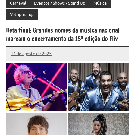
Carnaval
Eventos / Shows / Stand Up
Música
Votuporanga
Reta final: Grandes nomes da música nacional
marcam o encerramento da 15ª edição do Fliv
14 de agosto de 2025
Marcelo
50
Fachin
comentários