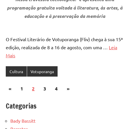
programação gratuita voltada à literatura, às artes, à
educação e à preservação da memória
O Festival Literário de Votuporanga (Fliv) chega à sua 15ª
edição, realizada de 8 a 16 de agosto, com uma …
Leia
Mais
Cultura
Votuporanga
Paginação
Post
Post
«
1
2
3
4
»
de
anterior
seguinte
Categorias
posts
Bady Bassitt
Barretos