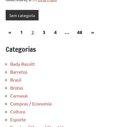
Sem categoria
Paginação
Post
Post
«
1
2
3
4
…
48
»
de
anterior
seguinte
Categorias
posts
Bady Bassitt
Barretos
Brasil
Brotas
Carnaval
Compras / Economia
Cultura
Esporte