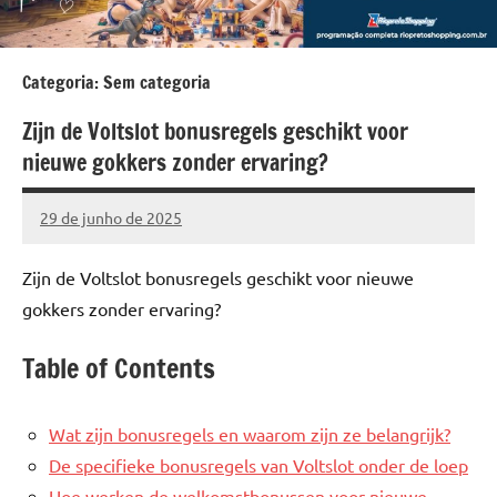
Categoria:
Sem categoria
Zijn de Voltslot bonusregels geschikt voor
nieuwe gokkers zonder ervaring?
29 de junho de 2025
Marcelo
Nenhum
Fachin
Comentário
Zijn de Voltslot bonusregels geschikt voor nieuwe
gokkers zonder ervaring?
Table of Contents
Wat zijn bonusregels en waarom zijn ze belangrijk?
De specifieke bonusregels van Voltslot onder de loep
Hoe werken de welkomstbonussen voor nieuwe