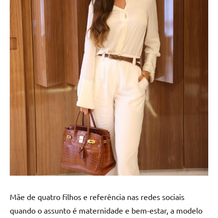
Mãe de quatro filhos e referência nas redes sociais
quando o assunto é maternidade e bem-estar, a modelo