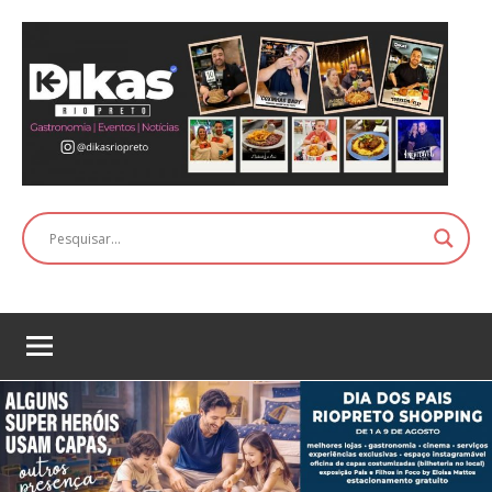
Pular
para
o
conteúdo
Dikas
há
11
Rio
anos
com
Preto
muitas
dicas!