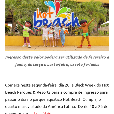
Ingresso deste valor poderá ser utilizado de fevereiro a
junho, de terça a sexta-feira, exceto feriados
Começa nesta segunda-feira, dia 20, a Black Week do Hot
Beach Parques & Resorts para a compra de ingresso para
passar o dia no parque aquático Hot Beach Olímpia, o
quarto mais visitado da América Latina. De de 20 a 25 de
novembro, o …
Leia Mais