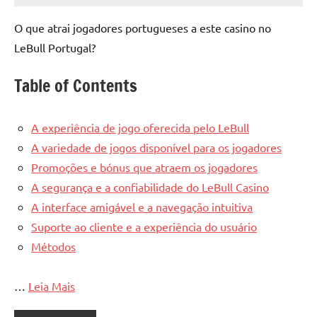
Fachin
comentários
O que atrai jogadores portugueses a este casino no
LeBull Portugal?
Table of Contents
A experiência de jogo oferecida pelo LeBull
A variedade de jogos disponível para os jogadores
Promoções e bónus que atraem os jogadores
A segurança e a confiabilidade do LeBull Casino
A interface amigável e a navegação intuitiva
Suporte ao cliente e a experiência do usuário
Métodos
…
Leia Mais