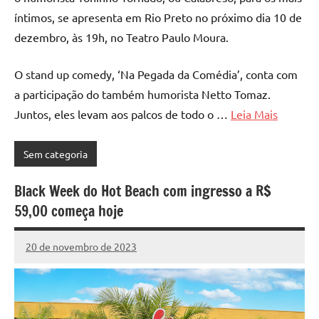
íntimos, se apresenta em Rio Preto no próximo dia 10 de
dezembro, às 19h, no Teatro Paulo Moura.
O stand up comedy, ‘Na Pegada da Comédia’, conta com
a participação do também humorista Netto Tomaz.
Juntos, eles levam aos palcos de todo o …
Leia Mais
Sem categoria
Black Week do Hot Beach com ingresso a R$
59,00 começa hoje
20 de novembro de 2023
Marcelo
49
Fachin
comentários