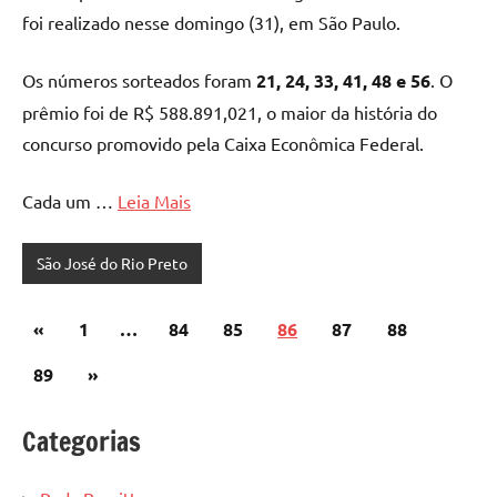
foi realizado nesse domingo (31), em São Paulo.
Os números sorteados foram
21, 24, 33, 41, 48 e 56
. O
prêmio foi de R$ 588.891,021, o maior da história do
concurso promovido pela Caixa Econômica Federal.
Cada um …
Leia Mais
São José do Rio Preto
Paginação
Post
«
1
…
84
85
86
87
88
de
anterior
Post
89
»
posts
seguinte
Categorias