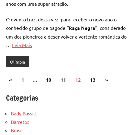
anos com uma super atração.
O evento traz, desta vez, para receber o novo ano o
conhecido grupo de pagode
“Raça Negra”
, considerado
um dos pioneiros a desenvolver a vertente romântica do
…
Leia Mais
Olímpia
Paginação
Post
Post
«
1
…
10
11
12
13
»
de
anterior
seguinte
Categorias
posts
Bady Bassitt
Barretos
Brasil