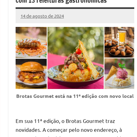
com 13 releituras gastronômicas
14 de agosto de 2024
Marcelo
8
Fachin
comentários
Brotas Gourmet está na 11ª edição com novo local
Em sua 11ª edição, o Brotas Gourmet traz
novidades. A começar pelo novo endereço, à