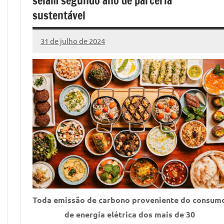
selam segundo ano de parceria
sustentável
31 de julho de 2024
Marcelo
7
Fachin
comentários
Toda emissão de carbono proveniente do consum
de energia elétrica dos mais de 30