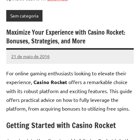
Sem categoria
Maximize Your Experience with Casino Rocket:
Bonuses, Strategies, and More
21 de maio de 2016
Marcelo
Fachin
For online gaming enthusiasts looking to elevate their
experience,
Casino Rocket
offers a remarkable choice
with its robust platform and exciting features. This guide
offers practical advice on how to fully leverage the
platform, from acquiring bonuses to utilizing free spins.
Getting Started with Casino Rocket