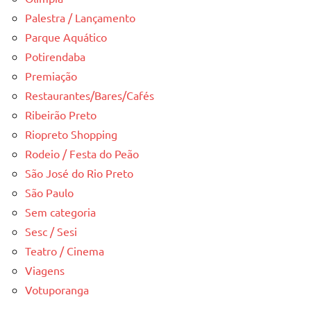
Palestra / Lançamento
Parque Aquático
Potirendaba
Premiação
Restaurantes/Bares/Cafés
Ribeirão Preto
Riopreto Shopping
Rodeio / Festa do Peão
São José do Rio Preto
São Paulo
Sem categoria
Sesc / Sesi
Teatro / Cinema
Viagens
Votuporanga